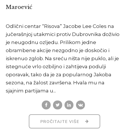
Maroević
Odlični centar “Risova” Jacobe Lee Coles na
jučerašnjoj utakmici protiv Dubrovnika doživio
je neugodnu ozljedu. Prilikom jedne
obrambene akcije nezgodno je doskočio i
iskrenuo zglob. Na sreću ništa nije puklo, ali je
istegnuće vrlo ozbiljno i zahtijeva podulji
oporavak, tako da je za popularnog Jakoba
sezona, na žalost završena. Hvala mu na
sjajnim partijama u...
PROČITAJTE VIŠE