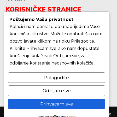
KORISNIČKE STRANICE
Poštujemo Vašu privatnost
Kolačići nam pomažu da unaprijedimo Vaše
Škola košarke
korisničko iskustvo. Možete odabrati što nam
dozvoljavate klikom na tipku Prilagodite.
Zašto je dobro upisati dijete na košarku?
Kliknite Prihvaćam sve, ako nam dopuštate
korištenje kolačića ili Odbijam sve, za
Pravila i igralište
odbijanje korištenja neosnovnih kolačića.
Rječnik košarkaških pojmova
Prilagodite
Seniori
Odbijam sve
Prihvaćam sve
Košarkaški klub Samobor ©2026. Sva prva pridržana
Powered by