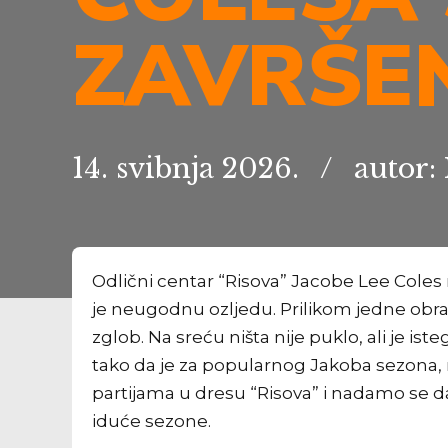
ZAVRŠE
14. svibnja 2026.
autor:
Odlični centar “Risova” Jacobe Lee Coles 
je neugodnu ozljedu. Prilikom jedne obr
zglob. Na sreću ništa nije puklo, ali je ist
tako da je za popularnog Jakoba sezona, 
partijama u dresu “Risova” i nadamo se 
iduće sezone.