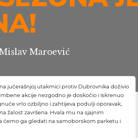
NA!
 Mislav Maroević
na jučerašnjoj utakmici protiv Dubrovnika doživio
ambene akcije nezgodno je doskočio i iskrenuo
egnuće vrlo ozbiljno i zahtijeva podulji oporavak,
na žalost završena. Hvala mu na sjajnim
da ćemo ga gledati na samoborskom parketu i