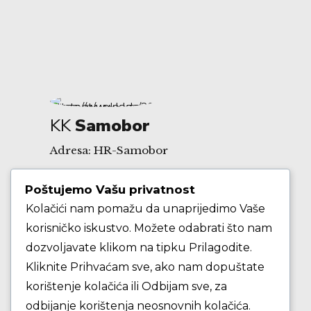
KK
Samobor
Adresa: HR-Samobor
Poštujemo Vašu privatnost
Andrije Hebranga 26A
Kolačići nam pomažu da unaprijedimo Vaše
korisničko iskustvo. Možete odabrati što nam
E-mail: klub@kksamobor.hr
dozvoljavate klikom na tipku Prilagodite.
Kliknite Prihvaćam sve, ako nam dopuštate
korištenje kolačića ili Odbijam sve, za
odbijanje korištenja neosnovnih kolačića.