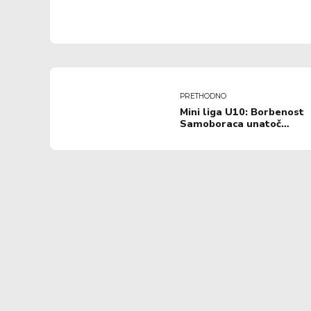
PRETHODNO
Mini liga U10: Borbenost
Samoboraca unatoč
oslabljenom sastavu u
Zaprešiću