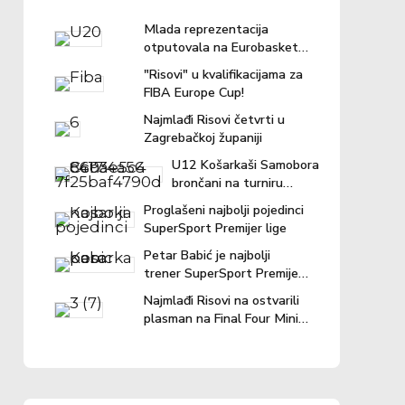
Mlada reprezentacija
otputovala na Eurobasket u
Ljubljanu
"Risovi" u kvalifikacijama za
FIBA Europe Cup!
Najmlađi Risovi četvrti u
Zagrebačkoj županiji
U12 Košarkaši Samobora
brončani na turniru
"Povratak košarci"
Proglašeni najbolji pojedinci
SuperSport Premijer lige
Petar Babić je najbolji
trener SuperSport Premijer
lige u prošloj sezoni!
Najmlađi Risovi na ostvarili
plasman na Final Four Mini
lige