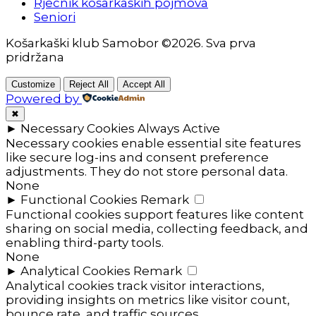
Rječnik košarkaških pojmova
Seniori
Košarkaški klub Samobor ©2026. Sva prva
pridržana
Customize
Reject All
Accept All
Powered by
✖
►
Necessary Cookies
Always Active
Necessary cookies enable essential site features
like secure log-ins and consent preference
adjustments. They do not store personal data.
None
►
Functional Cookies
Remark
Functional cookies support features like content
sharing on social media, collecting feedback, and
enabling third-party tools.
None
►
Analytical Cookies
Remark
Analytical cookies track visitor interactions,
providing insights on metrics like visitor count,
bounce rate, and traffic sources.