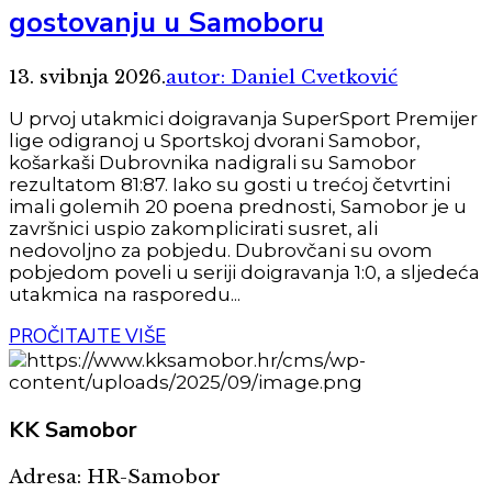
gostovanju u Samoboru
13. svibnja 2026.
autor: Daniel Cvetković
U prvoj utakmici doigravanja SuperSport Premijer
lige odigranoj u Sportskoj dvorani Samobor,
košarkaši Dubrovnika nadigrali su Samobor
rezultatom 81:87. Iako su gosti u trećoj četvrtini
imali golemih 20 poena prednosti, Samobor je u
završnici uspio zakomplicirati susret, ali
nedovoljno za pobjedu. Dubrovčani su ovom
pobjedom poveli u seriji doigravanja 1:0, a sljedeća
utakmica na rasporedu...
PROČITAJTE VIŠE
KK
Samobor
Adresa: HR-Samobor