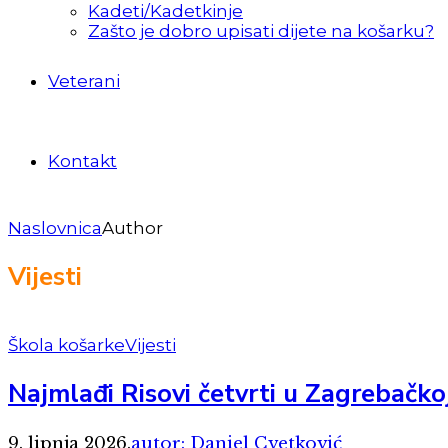
Kadeti/Kadetkinje
Zašto je dobro upisati dijete na košarku?
Veterani
Kontakt
Naslovnica
Author
Vijesti
Škola košarke
Vijesti
Najmlađi Risovi četvrti u Zagrebačkoj
9. lipnja 2026.
autor: Daniel Cvetković