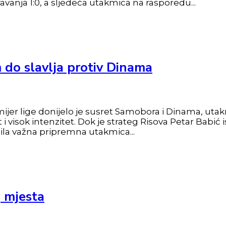
anja 1:0, a sljedeća utakmica na rasporedu...
o slavlja protiv Dinama
mijer lige donijelo je susret Samobora i Dinama, uta
 visok intenzitet. Dok je strateg Risova Petar Babić is
bila važna pripremna utakmica...
g mjesta