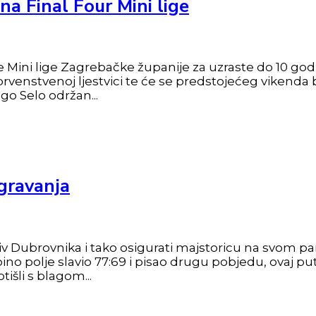
na Final Four Mini lige
ne Mini lige Zagrebačke županije za uzraste do 10 g
prvenstvenoj ljestvici te će se predstojećeg vikenda 
go Selo održan...
igravanja
rotiv Dubrovnika i tako osigurati majstoricu na svom 
o polje slavio 77:69 i pisao drugu pobjedu, ovaj put 
išli s blagom...