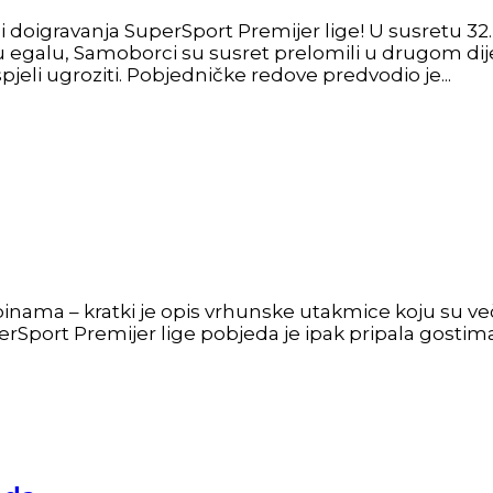
doigravanja SuperSport Premijer lige! U susretu 32. k
o u egalu, Samoborci su susret prelomili u drugom di
eli ugroziti. Pobjedničke redove predvodio je...
binama – kratki je opis vrhunske utakmice koju su ve
erSport Premijer lige pobjeda je ipak pripala gostima