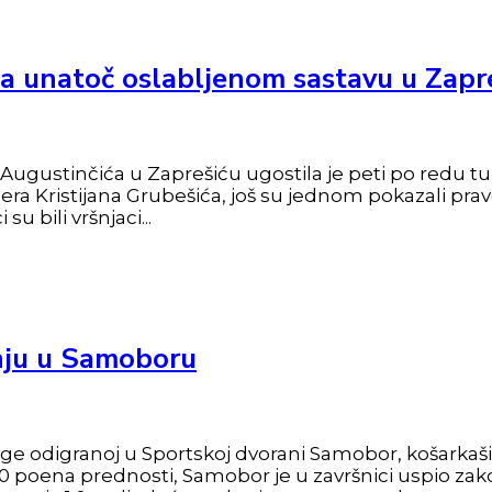
a unatoč oslabljenom sastavu u Zapr
gustinčića u Zaprešiću ugostila je peti po redu tur
ra Kristijana Grubešića, još su jednom pokazali prav
u bili vršnjaci...
anju u Samoboru
lige odigranoj u Sportskoj dvorani Samobor, košarka
h 20 poena prednosti, Samobor je u završnici uspio zak