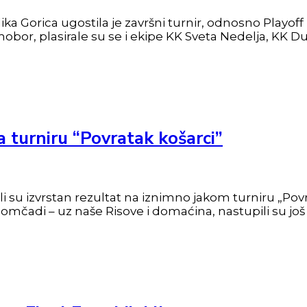
lika Gorica ugostila je završni turnir, odnosno Playof
mobor, plasirale su se i ekipe KK Sveta Nedelja, KK D
turniru “Povratak košarci”
i su izvrstan rezultat na iznimno jakom turniru „Povr
momčadi – uz naše Risove i domaćina, nastupili su jo