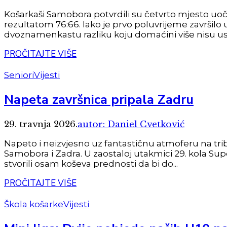
Košarkaši Samobora potvrdili su četvrto mjesto uoči 
rezultatom 76:66. Iako je prvo poluvrijeme završil
dvoznamenkastu razliku koju domaćini više nisu uspj
PROČITAJTE VIŠE
Seniori
Vijesti
Napeta završnica pripala Zadru
29. travnja 2026.
autor: Daniel Cvetković
Napeto i neizvjesno uz fantastičnu atmoferu na tri
Samobora i Zadra. U zaostaloj utakmici 29. kola Sup
stvorili osam koševa prednosti da bi do...
PROČITAJTE VIŠE
Škola košarke
Vijesti