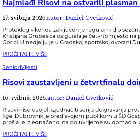
Najmlađi Risovi na ostvarili plasman 
27. svibnja 2026.
autor: Daniel Cvetković
Proteklog vikenda zaključen je regularni dio sezo
Kristijana Grubešića osigurala je četvrto mjesto na 
Gorici. U nedjelju je u Gradskoj sportskoj dvorani Du
PROČITAJTE VIŠE
Seniori
Vijesti
Risovi zaustavljeni u četvrtfinalu do
16. svibnja 2026.
autor: Daniel Cvetković
Risovi nisu uspjeli izjednačiti seriju doigravanja p
lige. Dubrovnik je pred svojom publikom u ŠD Gospin
prošla je izjednačeno, na poluvrijeme su domaćini ot
PROČITAJTE VIŠE