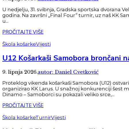
U nedjelju, 31. svibnja, Gradska sportska dvorana Ve
godina. Na završni „Final Four“ turnir, uz naš KK Sa
u...
PROČITAJTE VIŠE
Škola košarke
Vijesti
U12 Košarkaši Samobora brončani na 
9. lipnja 2026.
autor: Daniel Cvetković
Proteklog vikenda košarkaši Samobora (U12) ostvaril
organizirao KK Larus. U snažnoj konkurenciji šest 
Dinamo – Samoborci su pokazali veliko srce,...
PROČITAJTE VIŠE
Škola košarke
Turnir
Vijesti