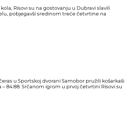
ola, Risovi su na gostovanju u Dubravi slavili
jelu, pobjegavši sredinom treće četvrtine na
čeras u Sportskoj dvorani Samobor pružili košarkaši
 – 84:88. Srčanom igrom u prvoj četvrtini Risovi su