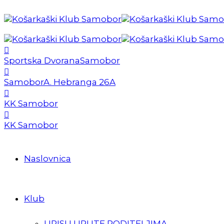
Sportska Dvorana
Samobor
Samobor
A. Hebranga 26A
KK Samobor
KK Samobor
Naslovnica
Klub
UPISI I UPUTE RODITELJIMA