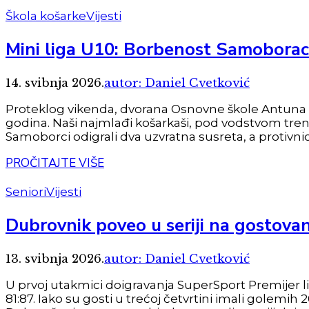
Škola košarke
Vijesti
Mini liga U10: Borbenost Samoborac
14. svibnja 2026.
autor: Daniel Cvetković
Proteklog vikenda, dvorana Osnovne škole Antuna Au
godina. Naši najmlađi košarkaši, pod vodstvom trene
Samoborci odigrali dva uzvratna susreta, a protivnici s
PROČITAJTE VIŠE
Seniori
Vijesti
Dubrovnik poveo u seriji na gostov
13. svibnja 2026.
autor: Daniel Cvetković
U prvoj utakmici doigravanja SuperSport Premijer 
81:87. Iako su gosti u trećoj četvrtini imali golemi