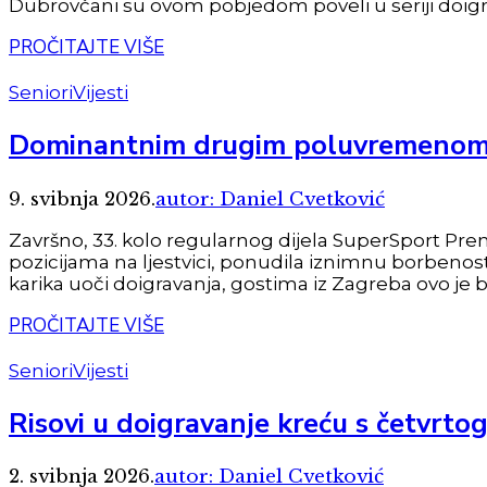
Dubrovčani su ovom pobjedom poveli u seriji doigrav
PROČITAJTE VIŠE
Seniori
Vijesti
Dominantnim drugim poluvremenom d
9. svibnja 2026.
autor: Daniel Cvetković
Završno, 33. kolo regularnog dijela SuperSport Pre
pozicijama na ljestvici, ponudila iznimnu borbenost i
karika uoči doigravanja, gostima iz Zagreba ovo je 
PROČITAJTE VIŠE
Seniori
Vijesti
Risovi u doigravanje kreću s četvrto
2. svibnja 2026.
autor: Daniel Cvetković