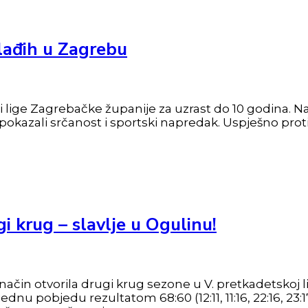
lađih u Zagrebu
i lige Zagrebačke županije za uzrast do 10 godina. Na
 pokazali srčanost i sportski napredak. Uspješno prot
i krug – slavlje u Ogulinu!
način otvorila drugi krug sezone u V. pretkadetskoj
dnu pobjedu rezultatom 68:60 (12:11, 11:16, 22:16, 23: