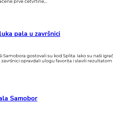
ene prve četvrtine,...
luka pala u završnici
i Samobora gostovali su kod Splita. Iako su naši igra
avršnici opravdali ulogu favorita i slavili rezultatom 
dala Samobor