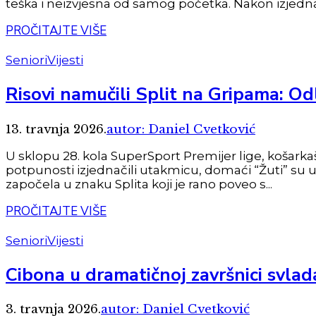
teška i neizvjesna od samog početka. Nakon izjednač
PROČITAJTE VIŠE
Seniori
Vijesti
Risovi namučili Split na Gripama: Od
13. travnja 2026.
autor: Daniel Cvetković
U sklopu 28. kola SuperSport Premijer lige, košarkaš
potpunosti izjednačili utakmicu, domaći “Žuti” su u z
započela u znaku Splita koji je rano poveo s...
PROČITAJTE VIŠE
Seniori
Vijesti
Cibona u dramatičnoj završnici svla
3. travnja 2026.
autor: Daniel Cvetković