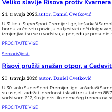
Veliko slavlje Risova protiv Kvarnera
24. travnja 2026.
autor: Daniel Cvetković
U 31. kolu SuperSport Premijer lige, košarkaši Sam
borbu za četvrtu poziciju na ljestvici uoči doigravan
izmjenjivali su se u vodstvu, a pobjedu je presudio od
PROČITAJTE VIŠE
Seniori
Vijesti
Risovi pružili snažan otpor, a Cedevit
20. travnja 2026.
autor: Daniel Cvetković
U 30. kolu SuperSport Premijer lige, košarkaši Sam
su uspjeli zadržati prednost i slaviti rezultatom 88:
vodstvom 6:12, što je prisililo domaćeg trenera na ran
PROČITAJTE VIŠE