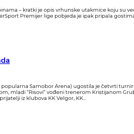
binama – kratki je opis vrhunske utakmice koju su ve
erSport Premijer lige pobjeda je ipak pripala gostima
ada
popularna Samobor Arena) ugostila je četvrti turnir
m, mladi “Risovi” vođeni trenerom Kristijanom Grube
ijatelji iz klubova KK Velgor, KK...