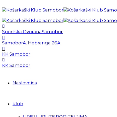
Sportska Dvorana
Samobor
Samobor
A. Hebranga 26A
KK Samobor
KK Samobor
Naslovnica
Klub
UPISI I UPUTE RODITELJIMA