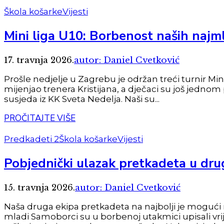
Škola košarke
Vijesti
Mini liga U10: Borbenost naših najm
17. travnja 2026.
autor: Daniel Cvetković
Prošle nedjelje u Zagrebu je održan treći turnir Min
mijenjao trenera Kristijana, a dječaci su još jednom
susjeda iz KK Sveta Nedelja. Naši su...
PROČITAJTE VIŠE
Predkadeti 2
Škola košarke
Vijesti
Pobjednički ulazak pretkadeta u drug
15. travnja 2026.
autor: Daniel Cvetković
Naša druga ekipa pretkadeta na najbolji je mogući 
mladi Samoborci su u borbenoj utakmici upisali vrije