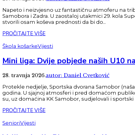
Napeto i neizvjesno uz fantastičnu atmoferu na tri
Samobora i Zadra. U zaostaloj utakmici 29. kola Sup
stvorili osam koševa prednosti da bi do...
PROČITAJTE VIŠE
Škola košarke
Vijesti
Mini liga: Dvije pobjede naših U10 n
28. travnja 2026.
autor: Daniel Cvetković
Protekle nedjelje, Sportska dvorana Samobor (naša 
godina. U sjajnoj atmosferi i pred domaćom publiko
su, uz domaćina KK Samobor, sudjelovali i sportski pr
PROČITAJTE VIŠE
Seniori
Vijesti