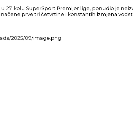
t u 27. kolu SuperSport Premijer lige, ponudio je nei
dnačene prve tri četvrtine i konstantih izmjena vodstva