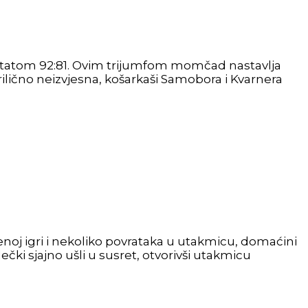
zultatom 92:81. Ovim trijumfom momčad nastavlja
prilično neizvjesna, košarkaši Samobora i Kvarnera
noj igri i nekoliko povrataka u utakmicu, domaćini
ečki sjajno ušli u susret, otvorivši utakmicu