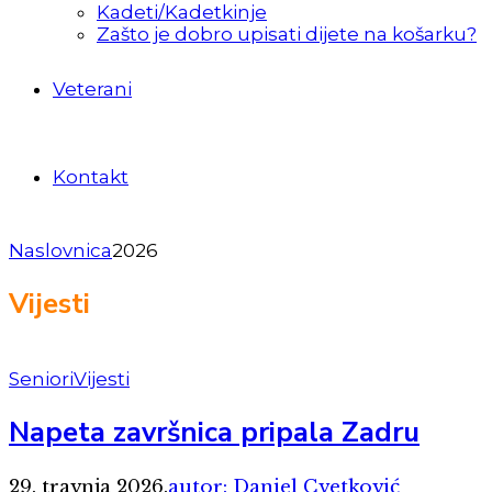
Kadeti/Kadetkinje
Zašto je dobro upisati dijete na košarku?
Veterani
Kontakt
Naslovnica
2026
Vijesti
Seniori
Vijesti
Napeta završnica pripala Zadru
29. travnja 2026.
autor: Daniel Cvetković