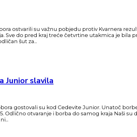
obora ostvarili su važnu pobjedu protiv Kvarnera re
ja. Sve do pred kraj treće četvrtine utakmica je bila 
ličan šut za...
a Junior slavila
obora gostovali su kod Cedevite Junior. Unatoč borbe
75. Odlično otvaranje i borba do samog kraja Naši su d
i...