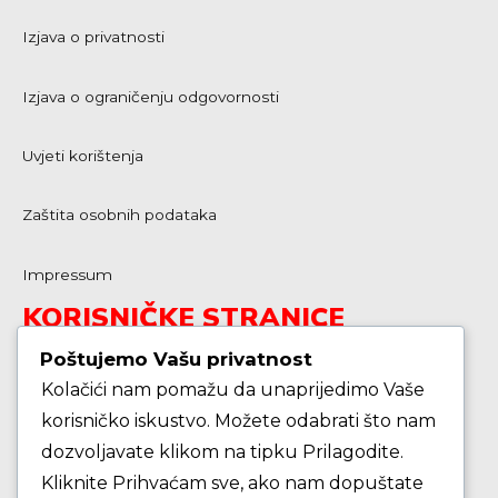
Izjava o privatnosti
Izjava o ograničenju odgovornosti
Uvjeti korištenja
Zaštita osobnih podataka
Impressum
KORISNIČKE STRANICE
Poštujemo Vašu privatnost
Kolačići nam pomažu da unaprijedimo Vaše
Škola košarke
korisničko iskustvo. Možete odabrati što nam
dozvoljavate klikom na tipku Prilagodite.
Zašto je dobro upisati dijete na košarku?
Kliknite Prihvaćam sve, ako nam dopuštate