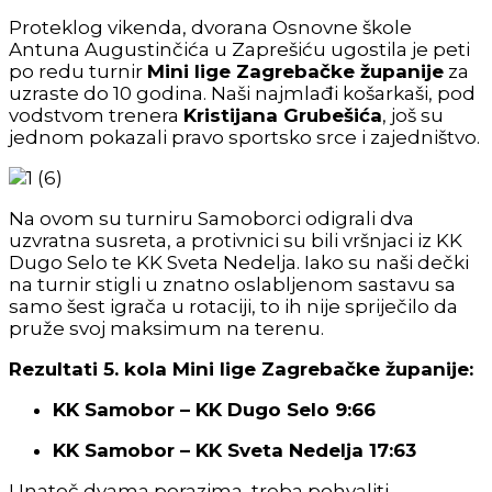
Proteklog vikenda, dvorana Osnovne škole
Antuna Augustinčića u Zaprešiću ugostila je peti
po redu turnir
Mini lige Zagrebačke županije
za
uzraste do 10 godina. Naši najmlađi košarkaši, pod
vodstvom trenera
Kristijana Grubešića
, još su
jednom pokazali pravo sportsko srce i zajedništvo.
Na ovom su turniru Samoborci odigrali dva
uzvratna susreta, a protivnici su bili vršnjaci iz KK
Dugo Selo te KK Sveta Nedelja. Iako su naši dečki
na turnir stigli u znatno oslabljenom sastavu sa
samo šest igrača u rotaciji, to ih nije spriječilo da
pruže svoj maksimum na terenu.
Rezultati 5. kola Mini lige Zagrebačke županije:
KK Samobor – KK Dugo Selo 9:66
KK Samobor – KK Sveta Nedelja 17:63
Unatoč dvama porazima, treba pohvaliti