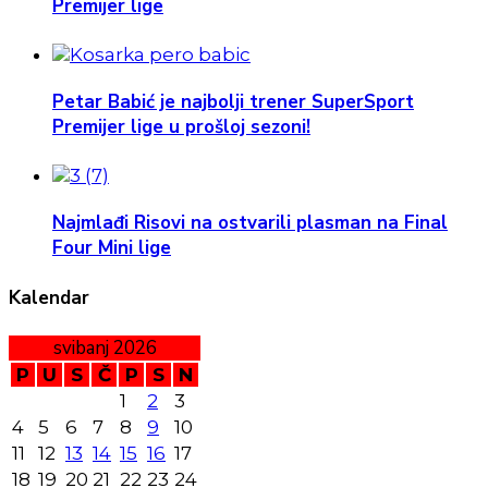
Premijer lige
Petar Babić je najbolji trener SuperSport
Premijer lige u prošloj sezoni!
Najmlađi Risovi na ostvarili plasman na Final
Four Mini lige
Kalendar
svibanj 2026
P
U
S
Č
P
S
N
1
2
3
4
5
6
7
8
9
10
11
12
13
14
15
16
17
18
19
20
21
22
23
24