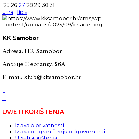
25
26
27
28
29
30
31
« tra
lip »
KK
Samobor
Adresa: HR-Samobor
Andrije Hebranga 26A
E-mail: klub@kksamobor.hr
UVJETI KORIŠTENJA
Izjava o privatnosti
Izjava o ograničenju odgovornosti
Uvjeti korištenja