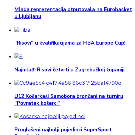
Mlada reprezentacija otputovala na Eurobasket
u Ljubljanu
"Risovi" u kvalifikacijama za FIBA Europe Cup!
Najmlađi Risovi četvrti u Zagrebačkoj županiji
U12 Košarkaši Samobora brončani na turniru
"Povratak košarci"
Proglašeni najbolji pojedinci SuperSport