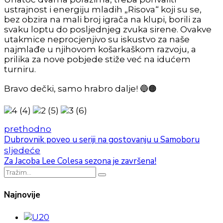
ustrajnost i energiju mladih „Risova“ koji su se,
bez obzira na mali broj igrača na klupi, borili za
svaku loptu do posljednjeg zvuka sirene. Ovakve
utakmice neprocjenjivo su iskustvo za naše
najmlađe u njihovom košarkaškom razvoju, a
prilika za nove pobjede stiže već na idućem
turniru.
Bravo dečki, samo hrabro dalje! 🔵🟠
prethodno
Dubrovnik poveo u seriji na gostovanju u Samoboru
sljedeće
Za Jacoba Lee Colesa sezona je završena!
Najnovije