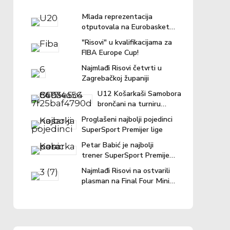
Mlada reprezentacija
otputovala na Eurobasket u
Ljubljanu
"Risovi" u kvalifikacijama za
FIBA Europe Cup!
Najmlađi Risovi četvrti u
Zagrebačkoj županiji
U12 Košarkaši Samobora
brončani na turniru
"Povratak košarci"
Proglašeni najbolji pojedinci
SuperSport Premijer lige
Petar Babić je najbolji
trener SuperSport Premijer
lige u prošloj sezoni!
Najmlađi Risovi na ostvarili
plasman na Final Four Mini
lige