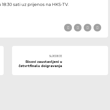
8:30 sati uz prijenos na HKS-TV.
SLJEDEĆE
Risovi zaustavljeni u
četvrtfinalu doigravanja