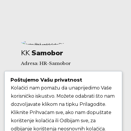
KK
Samobor
Adresa: HR-Samobor
Poštujemo Vašu privatnost
Andrije Hebranga 26A
Kolačići nam pomažu da unaprijedimo Vaše
korisničko iskustvo. Možete odabrati što nam
E-mail: klub@kksamobor.hr
dozvoljavate klikom na tipku Prilagodite.
Kliknite Prihvaćam sve, ako nam dopuštate
korištenje kolačića ili Odbijam sve, za
odbijanje korištenja neosnovnih kolačića.