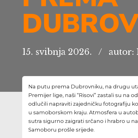
DUBROV
15. svibnja 2026.
autor:
Na putu prema Dubrovniku, na drugu uta
Premijer lige, naši “Risovi” zastali su na
odlučili napraviti zajedničku fotografiju k
u samoborskom kraju. Atmosfera u autobusu
sutra sigurno zaigrati srčano i hrabro u 
Samoboru prošle srijede.