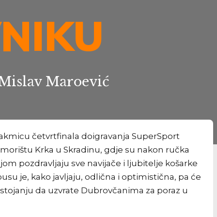
NIKU
 Mislav Maroević
kmicu četvrtfinala doigravanja SuperSport
 odmorištu Krka u Skradinu, gdje su nakon ručka
ojom pozdravljaju sve navijače i ljubitelje košarke
 je, kako javljaju, odlična i optimistična, pa će
nastojanju da uzvrate Dubrovčanima za poraz u