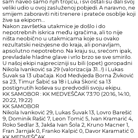
sam naveo samo njih trojicu, i svi ostali su dali svoj
veliki udio u ovoj zasluženoj pobjedi. A naravno, ne
smijem zaboraviti niti trenere i prateće osoblje koji
žive sa ekipom…
Nakon završetka utakmice je došlo i do
nepotrebnih iskrica među igračima, ali to nije
ništa neobično u utakmicama koje su ovako
rezultatski neizvjesne do kraja, ali ponavljam,
apsolutno nepotrebno. Na kraju su, srećom ipak,
prevladale hladne glave i vrlo brzo se sve smirilo.
U našoj ekipi najprecizniji su bili (opet) goropadni
Nikola Ivanković sa 29 (valorizacija 31…!) i Lukas
Šuvak sa 13 ubačaja. Kod Medvjeda Borna Živković
sa 23, Timur Šabić sa 18 i Luka Skorić sa 13
postignutih koševa su predvodili svoju ekipu.
KK SAMOBOR : KK MEDVEŠČAK 73:70 (20:16, 14:10,
20:22, 19:22)
KK SAMOBOR
Nikola Ivanković 29, Lukas Šuvak 13, Lovro Barešić
9, Dominik Rašić 7, Leon Tomić 5, Ivan Kramarić 4,
Roko Sedlar 3, Jakša Ivan Šola 2, Kruno Macner 1,
Fran Jarnjak 0, Franko Kalpić 0, Davor Karamatić 0.
KK MEDVEŠČAK