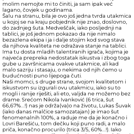
molim nemojte mi to činiti, ja sam ipak već
lagano, čovjek u godinama.
Šalu na stranu, bila je ovo još jedna tvrda utakmica
u kojoj se na kraju pobjednik nije znao, doslovno,
do zadnjeg šuta. Medveščak, iako posljednji na
tablici, je još jednom pokazao da nije nimalo
bezazlena ekipa i ja i dalje stojim kod svog stava
da njihova kvaliteta ne odražava stanje na tablici.
Ima tu dosta mladih talentiranih igrača, kojima je
najveća prepreka nedostatak iskustva i zbog toga
gube u završnicama ovakve utakmice, ali kad
malo sazriju i stasaju, o nekima od njih ćemo u
budućnosti puno lijepoga čuti.
Naši momci, s druge strane, svojom kvalitetom i
iskustvom su izgurali ovu utakmicu, iako su to
mogli i ranije riješiti, ali eto, valjda ne možemo bez
drame. Srećom Nikola Ivanković (6 trica, šut
66,67%…!) nas je održa(va)o na životu, Lukas Šuvak
(iako danas malčice samozatajan) je imao šut
fenomenalnih 100%, a raduje me da je konačno i
Lovri Barešiću, tom dečku koji puno radi, a malo
priča, konačno procurilo (trica 3/5, 60%…!). Iako