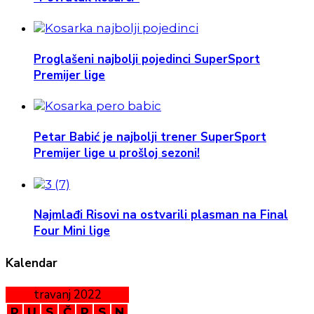
Proglašeni najbolji pojedinci SuperSport
Premijer lige
Petar Babić je najbolji trener SuperSport
Premijer lige u prošloj sezoni!
Najmlađi Risovi na ostvarili plasman na Final
Four Mini lige
Kalendar
travanj 2022
P
U
S
Č
P
S
N