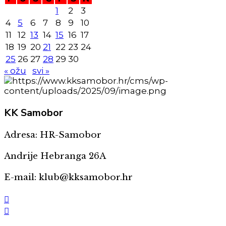
1
2
3
4
5
6
7
8
9
10
11
12
13
14
15
16
17
18
19
20
21
22
23
24
25
26
27
28
29
30
« ožu
svi »
KK
Samobor
Adresa: HR-Samobor
Andrije Hebranga 26A
E-mail: klub@kksamobor.hr