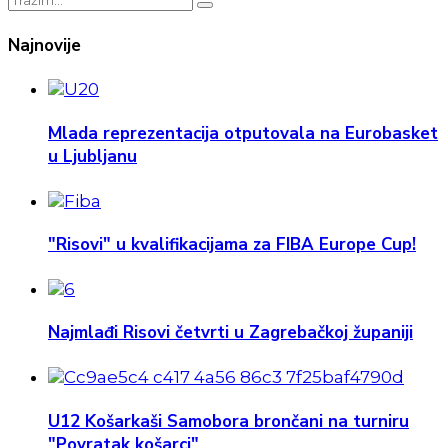
Najnovije
Mlada reprezentacija otputovala na Eurobasket
u Ljubljanu
"Risovi" u kvalifikacijama za FIBA Europe Cup!
Najmlađi Risovi četvrti u Zagrebačkoj županiji
U12 Košarkaši Samobora brončani na turniru
"Povratak košarci"