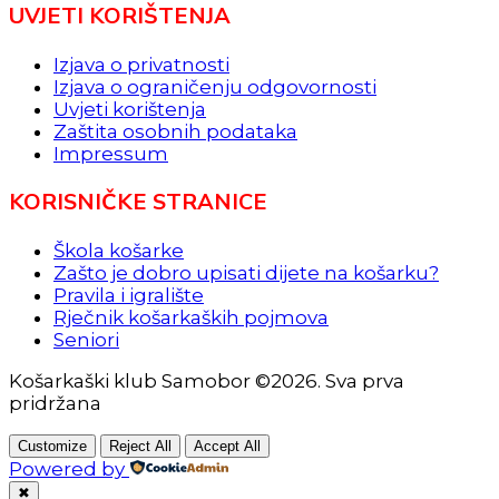
UVJETI KORIŠTENJA
Izjava o privatnosti
Izjava o ograničenju odgovornosti
Uvjeti korištenja
Zaštita osobnih podataka
Impressum
KORISNIČKE STRANICE
Škola košarke
Zašto je dobro upisati dijete na košarku?
Pravila i igralište
Rječnik košarkaških pojmova
Seniori
Košarkaški klub Samobor ©2026. Sva prva
pridržana
Customize
Reject All
Accept All
Powered by
✖