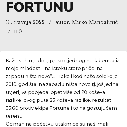
FORTUNU
13. travnja 2022.
autor: Mirko Mandalinić
0
Kaže stih u jednoj pjesmi jednog rock benda iz
moje mladosti “na istoku stare priče, na
zapadu ništa novo”…! Tako i kod naše selekcije
2010. godišta, na zapadu ništa novo tj. još jedna
uvjerljiva pobjeda, opet više od 20 koševa
razlike, ovog puta 25 koševa razlike, rezultat
35:60 protiv ekipe Fortune i to na gostujućem
terenu.
Odmah na početku utakmice su naši mali