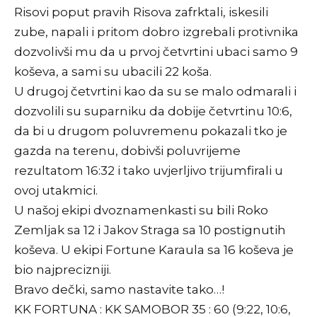
Risovi poput pravih Risova zafrktali, iskesili
zube, napali i pritom dobro izgrebali protivnika
dozvolivši mu da u prvoj četvrtini ubaci samo 9
koševa, a sami su ubacili 22 koša.
U drugoj četvrtini kao da su se malo odmarali i
dozvolili su suparniku da dobije četvrtinu 10:6,
da bi u drugom poluvremenu pokazali tko je
gazda na terenu, dobivši poluvrijeme
rezultatom 16:32 i tako uvjerljivo trijumfirali u
ovoj utakmici.
U našoj ekipi dvoznamenkasti su bili Roko
Zemljak sa 12 i Jakov Straga sa 10 postignutih
koševa. U ekipi Fortune Karaula sa 16 koševa je
bio najprecizniji.
Bravo dečki, samo nastavite tako…!
KK FORTUNA : KK SAMOBOR 35 : 60 (9:22, 10:6,