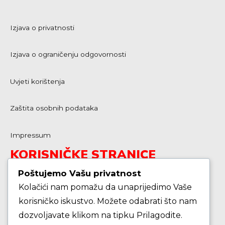
Izjava o privatnosti
Izjava o ograničenju odgovornosti
Uvjeti korištenja
Zaštita osobnih podataka
Impressum
KORISNIČKE STRANICE
Poštujemo Vašu privatnost
Kolačići nam pomažu da unaprijedimo Vaše
Škola košarke
korisničko iskustvo. Možete odabrati što nam
dozvoljavate klikom na tipku Prilagodite.
Zašto je dobro upisati dijete na košarku?