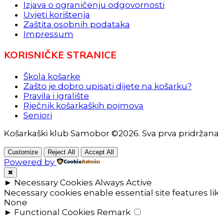
Izjava o ograničenju odgovornosti
Uvjeti korištenja
Zaštita osobnih podataka
Impressum
KORISNIČKE STRANICE
Škola košarke
Zašto je dobro upisati dijete na košarku?
Pravila i igralište
Rječnik košarkaških pojmova
Seniori
Košarkaški klub Samobor ©2026. Sva prva pridržan
Customize
Reject All
Accept All
Powered by
✖
►
Necessary Cookies
Always Active
Necessary cookies enable essential site features l
None
►
Functional Cookies
Remark