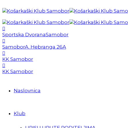
Sportska Dvorana
Samobor
Samobor
A. Hebranga 26A
KK Samobor
KK Samobor
Naslovnica
Klub
UPISI I UPUTE RODITELJIMA