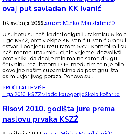
ovaj put savladan KK Ivanić
16. svibnja 2022.
autor: Mirko Mandalinić
0
U subotu su naši kadeti odigrali utakmicu 6. kola
Lige KSZŽ, protiv ekipe KK Ivanić u Ivanić Gradu i
ostvarili pobjedu rezultatom 53:71. Kontrolirali su
naši momci utakmicu cijelo vrijeme, dozvolivši
protivniku da dobije minimalno samo drugu
četvrtinu rezultatom 17:16, međutim to nije bilo
dovoljno našim suparnicima da postignu išta
osim uvjerljivog poraza. Ponovo su...
PROČITAJTE VIŠE
Liga 2010. KSZŽ
Mlađe kategorije
Škola košarke
Risovi 2010. godišta jure prema
naslovu prvaka KSZŽ
9. svibnja 2022.
autor: Mirko Mandalinić
0