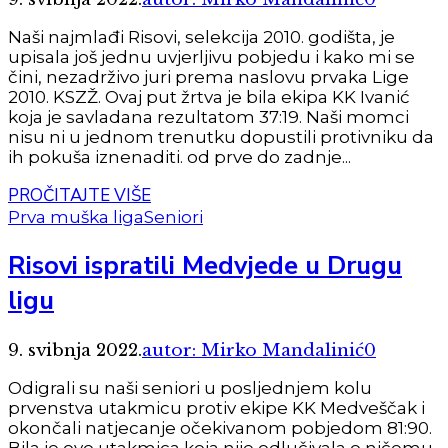
Naši najmlađi Risovi, selekcija 2010. godišta, je
upisala još jednu uvjerljivu pobjedu i kako mi se
čini, nezadrživo juri prema naslovu prvaka Lige
2010. KSZŽ. Ovaj put žrtva je bila ekipa KK Ivanić
koja je savladana rezultatom 37:19. Naši momci
nisu ni u jednom trenutku dopustili protivniku da
ih pokuša iznenaditi. od prve do zadnje...
PROČITAJTE VIŠE
Prva muška liga
Seniori
Risovi ispratili Medvjede u Drugu
ligu
9. svibnja 2022.
autor: Mirko Mandalinić
0
Odigrali su naši seniori u posljednjem kolu
prvenstva utakmicu protiv ekipe KK Medveščak i
okončali natjecanje očekivanom pobjedom 81:90.
Bila je ovo utakmica koja nije odlučivala o ničemu,