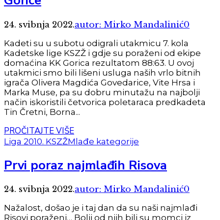
Gorice
24. svibnja 2022.
autor: Mirko Mandalinić
0
Kadeti su u subotu odigrali utakmicu 7. kola
Kadetske lige KSZŽ i gdje su poraženi od ekipe
domaćina KK Gorica rezultatom 88:63. U ovoj
utakmici smo bili lišeni usluga naših vrlo bitnih
igrača Olivera Magdića Govedarice, Vite Hrsa i
Marka Muse, pa su dobru minutažu na najbolji
način iskoristili četvorica poletaraca predkadeta
Tin Čretni, Borna...
PROČITAJTE VIŠE
Liga 2010. KSZŽ
Mlađe kategorije
Prvi poraz najmlađih Risova
24. svibnja 2022.
autor: Mirko Mandalinić
0
Nažalost, došao je i taj dan da su naši najmlađi
Risovi poraženi… Bolji od njih bili su momci iz