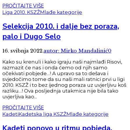
PROČITAJTE VIŠE
Liga 2010. KSZŽ
Mlađe kategorije
Selekcija 2010. i dalje bez poraza,
palo i Dugo Selo
16. svibnja 2022.
autor: Mirko Mandalinić
0
Kako su krenuli i kako igraju naši najmlađi Risovi,
razmazit će nas i onda ćemo od njih samo
očekivati pobjede…! A upravo sa to dešava i
svjedočimo tome da su naši mali ratnici prvi u ligi
2010. KSZŽ i to bez ijednog poraza uz uvjerljivu koš
razliku…! Ova posljednja utakmica nije bila tako
uvjerljiva kao...
PROČITAJTE VIŠE
Kadeti
Kadetska liga KSZŽ
Mlađe kategorije
Kadeti ponovo u ritmu pobjeda,