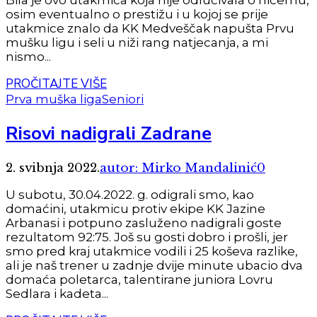
osim eventualno o prestižu i u kojoj se prije
utakmice znalo da KK Medveščak napušta Prvu
mušku ligu i seli u niži rang natjecanja, a mi
nismo...
PROČITAJTE VIŠE
Prva muška liga
Seniori
Risovi nadigrali Zadrane
2. svibnja 2022.
autor: Mirko Mandalinić
0
U subotu, 30.04.2022. g. odigrali smo, kao
domaćini, utakmicu protiv ekipe KK Jazine
Arbanasi i potpuno zasluženo nadigrali goste
rezultatom 92:75. Još su gosti dobro i prošli, jer
smo pred kraj utakmice vodili i 25 koševa razlike,
ali je naš trener u zadnje dvije minute ubacio dva
domaća poletarca, talentirane juniora Lovru
Sedlara i kadeta...