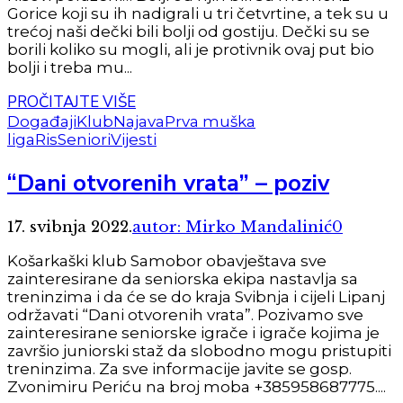
Gorice koji su ih nadigrali u tri četvrtine, a tek su u
trećoj naši dečki bili bolji od gostiju. Dečki su se
borili koliko su mogli, ali je protivnik ovaj put bio
bolji i treba mu...
PROČITAJTE VIŠE
Događaji
Klub
Najava
Prva muška
liga
Ris
Seniori
Vijesti
“Dani otvorenih vrata” – poziv
17. svibnja 2022.
autor: Mirko Mandalinić
0
Košarkaški klub Samobor obavještava sve
zainteresirane da seniorska ekipa nastavlja sa
treninzima i da će se do kraja Svibnja i cijeli Lipanj
održavati “Dani otvorenih vrata”. Pozivamo sve
zainteresirane seniorske igrače i igrače kojima je
završio juniorski staž da slobodno mogu pristupiti
treninzima. Za sve informacije javite se gosp.
Zvonimiru Periću na broj moba +385958687775....