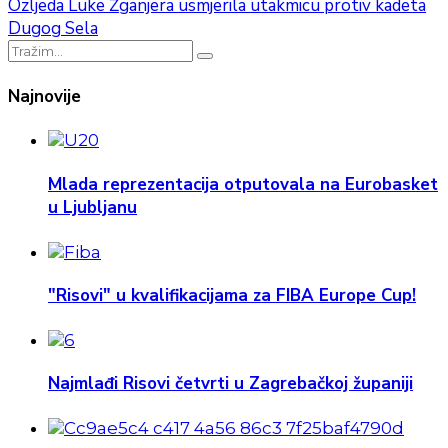
Ozljeda Luke Žganjera usmjerila utakmicu protiv kadeta
Dugog Sela
Najnovije
Mlada reprezentacija otputovala na Eurobasket
u Ljubljanu
"Risovi" u kvalifikacijama za FIBA Europe Cup!
Najmlađi Risovi četvrti u Zagrebačkoj županiji