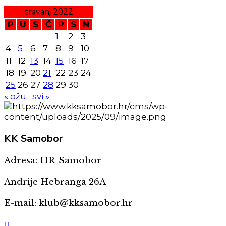
travanj 2022
P
U
S
Č
P
S
N
1
2
3
4
5
6
7
8
9
10
11
12
13
14
15
16
17
18
19
20
21
22
23
24
25
26
27
28
29
30
« ožu
svi »
KK
Samobor
Adresa: HR-Samobor
Andrije Hebranga 26A
E-mail: klub@kksamobor.hr