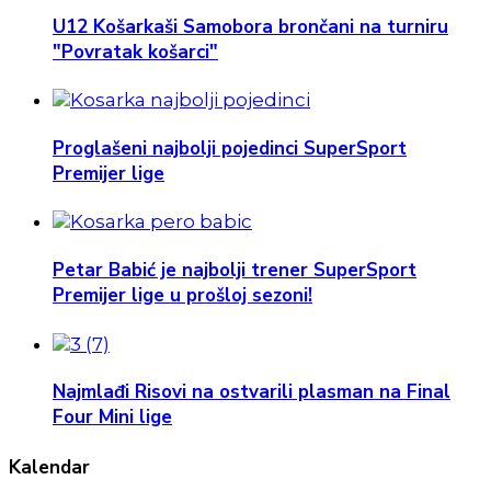
U12 Košarkaši Samobora brončani na turniru
"Povratak košarci"
Proglašeni najbolji pojedinci SuperSport
Premijer lige
Petar Babić je najbolji trener SuperSport
Premijer lige u prošloj sezoni!
Najmlađi Risovi na ostvarili plasman na Final
Four Mini lige
Kalendar