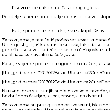
Risovi i risice nakon međusobnog ogleda.
Roditelji su neumorno i dalje donosili sokove i kl
Kutije pune namirnica koje su sakupili Risovi.
Za to vrijeme je tata Jelić počeo rezuckati kuhane češ
Ubrzo je stiglo još kuhanih češnjovki, tako da se oko 
gemište i sokove, sladeći se slasnim češnjovkama. N
od klinaca su navalili i na češnjovke.
Kako je vrijeme prolazilo u ugodnom druženju, tako se
[the_grid name=”2017012Bozic-Utakmica2CureCure
[the_grid name=”2017012Bozic-Utakmica2CureDeck
Naravno, brzo su i za njih stigle pizze koje, također, n
bezbrižnom čavrljanju i natjeravanju po dvorani.
Za to vrijeme su pristigli i seniori i veterani, isku
dolazili, drugi odlazili i to je tako trajalo cijelo vrijem