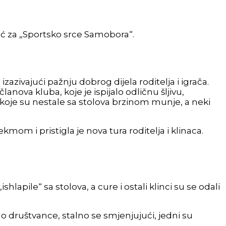
oć za „Sportsko srce Samobora“.
izazivajući pažnju dobrog dijela roditelja i igrača.
lanova kluba, koje je ispijalo odličnu šljivu,
, koje su nestale sa stolova brzinom munje, a neki
mom i pristigla je nova tura roditelja i klinaca.
shlapile“ sa stolova, a cure i ostali klinci su se odali
ilo društvance, stalno se smjenjujući, jedni su