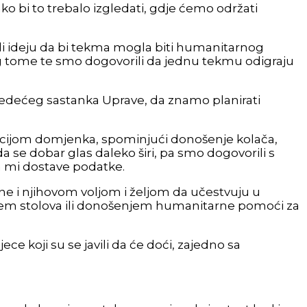
 bi to trebalo izgledati, gdje ćemo održati
žili ideju da bi tekma mogla biti humanitarnog
ilog tome te smo dogovorili da jednu tekmu odigraju
lijedećeg sastanka Uprave, da znamo planirati
izacijom domjenka, spominjući donošenje kolača,
 da se dobar glas daleko širi, pa smo dogovorili s
da mi dostave podatke.
ne i njihovom voljom i željom da učestvuju u
njem stolova ili donošenjem humanitarne pomoći za
jece koji su se javili da će doći, zajedno sa