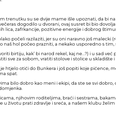
nom trenutku su se dvije mame išle upoznati, da bi na
večeras dogodilo u dvorani, ovaj susret bi bio dovol
eselih lica, zafrkancije, pozitivne energije i dobrog š
polako počeli razilaziti, jer su oni naravno još malecki (
o naš hol počeo prazniti, a nekako usporedno s tim, s
voriti birtiju, kak’ bi narod rekel, kaj ne…?) i u sad 
sve za sobom, vratiti stolove i stolice u skladište i o
 je htjelo otići do Bunkera i još popiti koje pićence, 
oma spat.
ma bilo dobro kao meni i ekipi, da ste se svi dobro,
 domjenka.
cama, njihovim roditeljima, braći i sestrama, bakama
e u životu prati zdravlje i sreća, a našem klubu žel