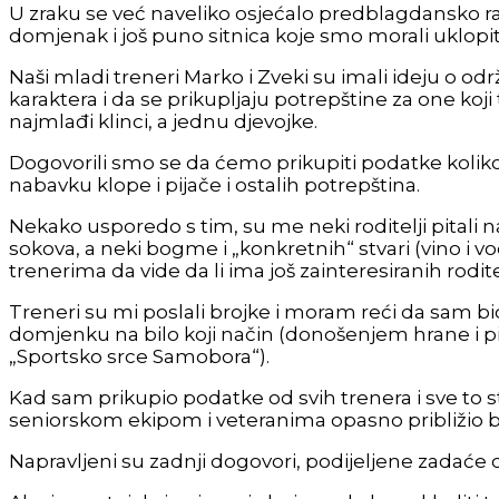
U zraku se već naveliko osjećalo predblagdansko ra
domjenak i još puno sitnica koje smo morali uklopit
Naši mladi treneri Marko i Zveki su imali ideju o o
karaktera i da se prikupljaju potrepštine za one koj
najmlađi klinci, a jednu djevojke.
Dogovorili smo se da ćemo prikupiti podatke koliko 
nabavku klope i pijače i ostalih potrepština.
Nekako usporedo s tim, su me neki roditelji pitali
sokova, a neki bogme i „konkretnih“ stvari (vino i vod
trenerima da vide da li ima još zainteresiranih rodit
Treneri su mi poslali brojke i moram reći da sam b
domjenku na bilo koji način (donošenjem hrane i 
„Sportsko srce Samobora“).
Kad sam prikupio podatke od svih trenera i sve to stavi
seniorskom ekipom i veteranima opasno približio b
Napravljeni su zadnji dogovori, podijeljene zadaće o