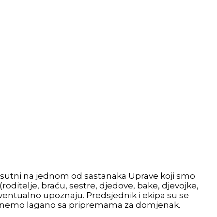
risutni na jednom od sastanaka Uprave koji smo
oditelje, braću, sestre, djedove, bake, djevojke,
ventualno upoznaju. Predsjednik i ekipa su se
 počnemo lagano sa pripremama za domjenak.