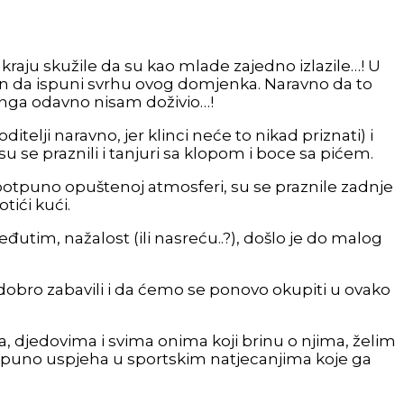
 kraju skužile da su kao mlade zajedno izlazile…! U
jan da ispuni svrhu ovog domjenka. Naravno da to
timunga odavno nisam doživio…!
roditelji naravno, jer klinci neće to nikad priznati) i
u se praznili i tanjuri sa klopom i boce sa pićem.
već potpuno opuštenoj atmosferi, su se praznile zadnje
tići kući.
međutim, nažalost (ili nasreću..?), došlo je do malog
 dobro zabavili i da ćemo se ponovo okupiti u ovako
, djedovima i svima onima koji brinu o njima, želim
im puno uspjeha u sportskim natjecanjima koje ga