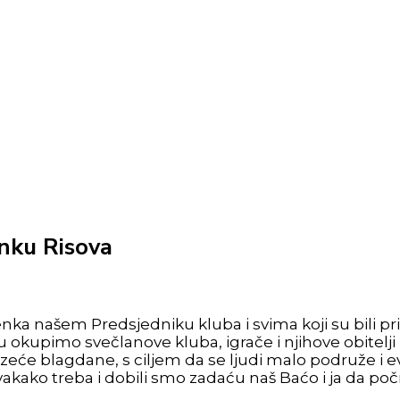
nku Risova
nka našem Predsjedniku kluba i svima koji su bili p
kupimo svečlanove kluba, igrače i njihove obitelji (r
eće blagdane, s ciljem da se ljudi malo podruže i e
svakako treba i dobili smo zadaću naš Baćo i ja da