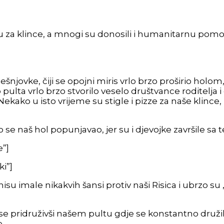
opu za klince, a mnogi su donosili i humanitarnu pom
njovke, čiji se opojni miris vrlo brzo proširio holom, 
pulta vrlo brzo stvorilo veselo društvance roditelja i č
ekako u isto vrijeme su stigle i pizze za naše klince
 naš hol popunjavao, jer su i djevojke završile sa tek
”]
i”]
isu imale nikakvih šansi protiv naši Risica i ubrzo su „i
sno se pridruživši našem pultu gdje se konstantno druž
e.