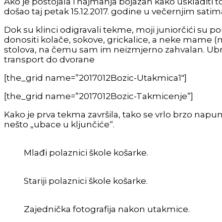
Ako je postojala i najmanja bojazan kako uskladiti t
došao taj petak 15.12.2017. godine u večernjim satim
Dok su klinci odigravali tekme, moji juniorčići su pom
donositi kolače, sokove, grickalice, a neke mame (
stolova, na čemu sam im neizmjerno zahvalan. Ubr
transport do dvorane
[the_grid name=”2017012Bozic-Utakmica1″]
[the_grid name=”2017012Bozic-Takmicenje”]
Kako je prva tekma završila, tako se vrlo brzo napunio
nešto „ubace u kljunčiće“.
Mlađi polaznici škole košarke.
Stariji polaznici škole košarke.
Zajednička fotografija nakon utakmice.