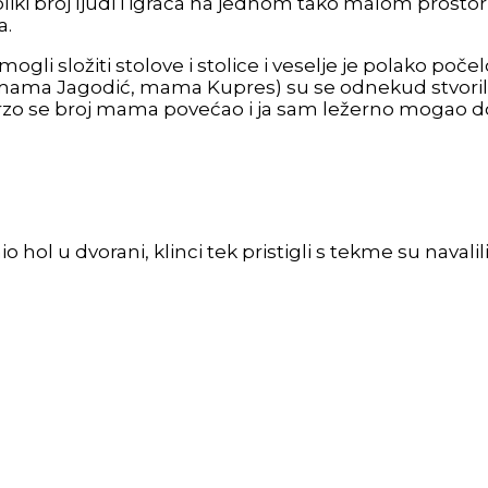
oliki broj ljudi i igrača na jednom tako malom prostor
a.
ogli složiti stolove i stolice i veselje je polako počel
mama Jagodić, mama Kupres) su se odnekud stvorile 
zo se broj mama povećao i ja sam ležerno mogao dog
 hol u dvorani, klinci tek pristigli s tekme su navalili