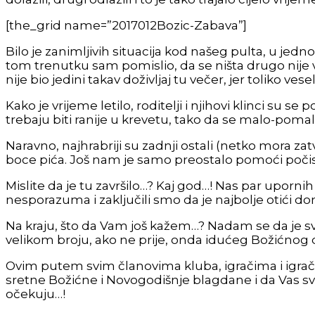
[the_grid name=”2017012Bozic-Zabava”]
Bilo je zanimljivih situacija kod našeg pulta, u jed
tom trenutku sam pomislio, da se ništa drugo nije 
nije bio jedini takav doživljaj tu večer, jer toliko v
Kako je vrijeme letilo, roditelji i njihovi klinci su se 
trebaju biti ranije u krevetu, tako da se malo-pomal
Naravno, najhrabriji su zadnji ostali (netko mora zat
boce pića. Još nam je samo preostalo pomoći počistiti 
Mislite da je tu završilo…? Kaj god…! Nas par upornih
nesporazuma i zaključili smo da je najbolje otići d
Na kraju, što da Vam još kažem…? Nadam se da je svi
velikom broju, ako ne prije, onda idućeg Božićnog
Ovim putem svim članovima kluba, igračima i igrači
sretne Božićne i Novogodišnje blagdane i da Vas sv
očekuju…!