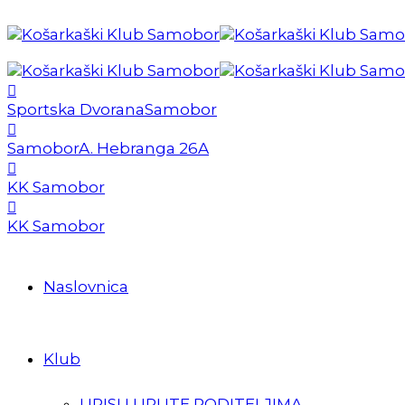
Sportska Dvorana
Samobor
Samobor
A. Hebranga 26A
KK Samobor
KK Samobor
Naslovnica
Klub
UPISI I UPUTE RODITELJIMA