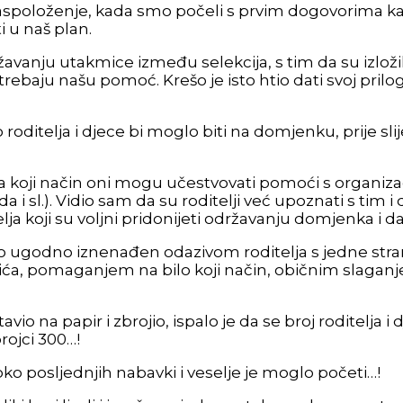
spoloženje, kada smo počeli s prvim dogovorima kako
i u naš plan.
državanju utakmice između selekcija, s tim da su izlo
i trebaju našu pomoć. Krešo je isto htio dati svoj pr
roditelja i djece bi moglo biti na domjenku, prije s
 na koji način oni mogu učestvovati pomoći s organ
a i sl.). Vidio sam da su roditelji već upoznati s tim i
elja koji su voljni pridonijeti održavanju domjenka i 
io ugodno iznenađen odazivom roditelja s jedne stra
pića, pomaganjem na bilo koji način, običnim slaga
o na papir i zbrojio, ispalo je da se broj roditelja i d
rojci 300…!
ko posljednjih nabavki i veselje je moglo početi…!