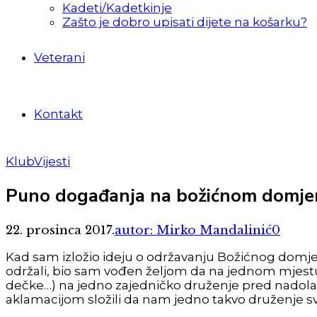
Kadeti/Kadetkinje
Zašto je dobro upisati dijete na košarku?
Veterani
Kontakt
Klub
Vijesti
Puno događanja na božićnom domje
22. prosinca 2017.
autor: Mirko Mandalinić
0
Kad sam izložio ideju o održavanju Božićnog domje
održali, bio sam vođen željom da na jednom mjestu o
dečke…) na jedno zajedničko druženje pred nadolaz
aklamacijom složili da nam jedno takvo druženje 