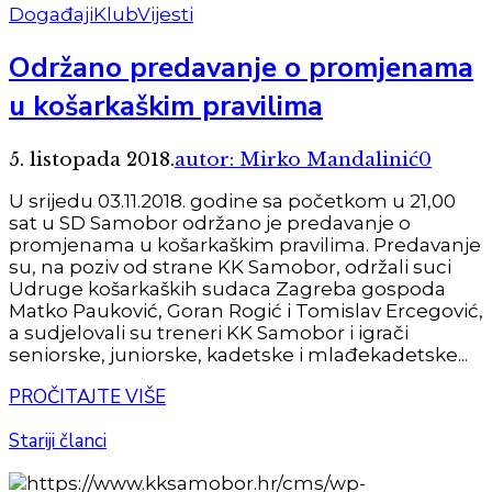
Događaji
Klub
Vijesti
Održano predavanje o promjenama
u košarkaškim pravilima
5. listopada 2018.
autor: Mirko Mandalinić
0
U srijedu 03.11.2018. godine sa početkom u 21,00
sat u SD Samobor održano je predavanje o
promjenama u košarkaškim pravilima. Predavanje
su, na poziv od strane KK Samobor, održali suci
Udruge košarkaških sudaca Zagreba gospoda
Matko Pauković, Goran Rogić i Tomislav Ercegović,
a sudjelovali su treneri KK Samobor i igrači
seniorske, juniorske, kadetske i mlađekadetske...
PROČITAJTE VIŠE
Stariji članci