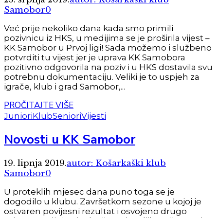
Samobor
0
Već prije nekoliko dana kada smo primili
pozivnicu iz HKS, u medijima se je proširila vijest –
KK Samobor u Prvoj ligi! Sada možemo i službeno
potvrditi tu vijest jer je uprava KK Samobora
pozitivno odgovorila na poziv i u HKS dostavila svu
potrebnu dokumentaciju. Veliki je to uspjeh za
igrače, klub i grad Samobor,...
PROČITAJTE VIŠE
Juniori
Klub
Seniori
Vijesti
Novosti u KK Samobor
19. lipnja 2019.
autor: Košarkaški klub
Samobor
0
U proteklih mjesec dana puno toga se je
dogodilo u klubu. Završetkom sezone u kojoj je
ostvaren povijesni rezultat i osvojeno drugo