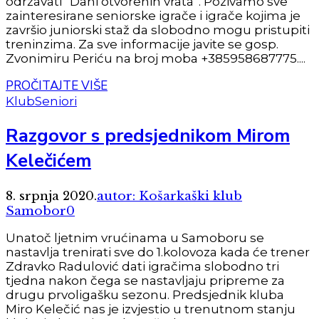
održavati “Dani otvorenih vrata”. Pozivamo sve
zainteresirane seniorske igrače i igrače kojima je
završio juniorski staž da slobodno mogu pristupiti
treninzima. Za sve informacije javite se gosp.
Zvonimiru Periću na broj moba +385958687775....
PROČITAJTE VIŠE
Klub
Seniori
Razgovor s predsjednikom Mirom
Kelečićem
8. srpnja 2020.
autor: Košarkaški klub
Samobor
0
Unatoč ljetnim vrućinama u Samoboru se
nastavlja trenirati sve do 1.kolovoza kada će trener
Zdravko Radulović dati igračima slobodno tri
tjedna nakon čega se nastavljaju pripreme za
drugu prvoligašku sezonu. Predsjednik kluba
Miro Kelečić nas je izvjestio u trenutnom stanju