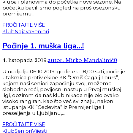
kluba i planovima do početka nove sezone. Na
početku bacili smo pogled na prošlosezonsku
premijernu...
PROČITAJTE VIŠE
Klub
Najava
Seniori
Počinje 1. muška liga…!
4. listopada 2019.
autor: Mirko Mandalinić
0
U nedjelju 06.10.2019. godine u 18,00 sati, počinje
utakmica protiv ekipe KK “Omiš Čagalj Tours”,
kojom naši seniori započinju svoj, možemo
slobodno reći, povijesni nastup u Prvoj muškoj
ligi, obzirom da naš klub nikada nije bio ovako
visoko rangiran. Kao što već svi znaju, nakon
istupanja KK “Cedevita” iz Premijer lige i
preseljenja u Ljubljanu,...
PROČITAJTE VIŠE
Klub
Seniori
Vijesti