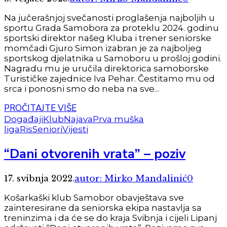
Na jučerašnjoj svečanosti proglašenja najboljih u
sportu Grada Samobora za proteklu 2024. godinu
sportski direktor našeg Kluba i trener seniorske
momčadi Gjuro Simon izabran je za najboljeg
sportskog djelatnika u Samoboru u prošloj godini.
Nagradu mu je uručila direktorica samoborske
Turističke zajednice Iva Pehar. Čestitamo mu od
srca i ponosni smo do neba na sve...
PROČITAJTE VIŠE
Događaji
Klub
Najava
Prva muška
liga
Ris
Seniori
Vijesti
“Dani otvorenih vrata” – poziv
17. svibnja 2022.
autor: Mirko Mandalinić
0
Košarkaški klub Samobor obavještava sve
zainteresirane da seniorska ekipa nastavlja sa
treninzima i da će se do kraja Svibnja i cijeli Lipanj