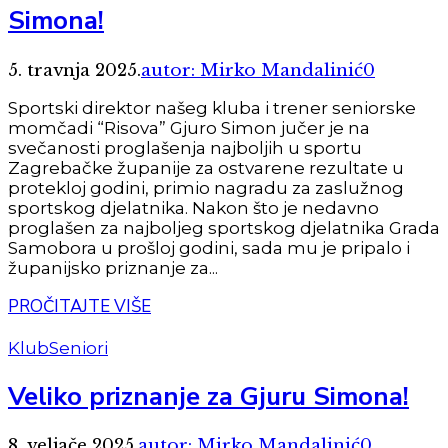
Simona!
5. travnja 2025.
autor: Mirko Mandalinić
0
Sportski direktor našeg kluba i trener seniorske
momčadi “Risova” Gjuro Simon jučer je na
svečanosti proglašenja najboljih u sportu
Zagrebačke županije za ostvarene rezultate u
protekloj godini, primio nagradu za zaslužnog
sportskog djelatnika. Nakon što je nedavno
proglašen za najboljeg sportskog djelatnika Grada
Samobora u prošloj godini, sada mu je pripalo i
županijsko priznanje za...
PROČITAJTE VIŠE
Klub
Seniori
Veliko priznanje za Gjuru Simona!
8. veljače 2025.
autor: Mirko Mandalinić
0