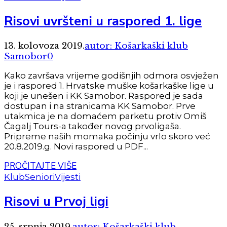
Risovi uvršteni u raspored 1. lige
13. kolovoza 2019.
autor: Košarkaški klub
Samobor
0
Kako završava vrijeme godišnjih odmora osvježen
je i raspored 1. Hrvatske muške košarkaške lige u
koji je unešen i KK Samobor. Raspored je sada
dostupan i na stranicama KK Samobor. Prve
utakmica je na domaćem parketu protiv Omiš
Čagalj Tours-a također novog prvoligaša.
Pripreme naših momaka počinju vrlo skoro već
20.8.2019.g. Novi raspored u PDF...
PROČITAJTE VIŠE
Klub
Seniori
Vijesti
Risovi u Prvoj ligi
25. srpnja 2019.
autor: Košarkaški klub