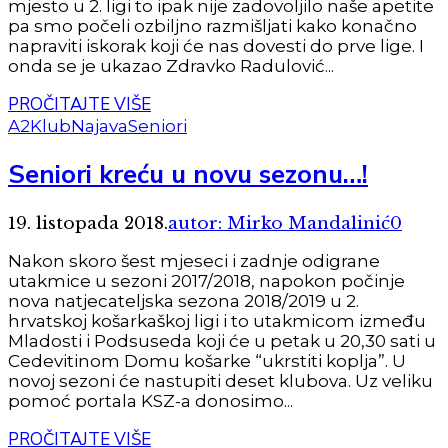
mjesto u 2. ligi to ipak nije zadovoljilo naše apetite
pa smo počeli ozbiljno razmišljati kako konačno
napraviti iskorak koji će nas dovesti do prve lige. I
onda se je ukazao Zdravko Radulović...
PROČITAJTE VIŠE
A2
Klub
Najava
Seniori
Seniori kreću u novu sezonu…!
19. listopada 2018.
autor: Mirko Mandalinić
0
Nakon skoro šest mjeseci i zadnje odigrane
utakmice u sezoni 2017/2018, napokon počinje
nova natjecateljska sezona 2018/2019 u 2.
hrvatskoj košarkaškoj ligi i to utakmicom između
Mladosti i Podsuseda koji će u petak u 20,30 sati u
Cedevitinom Domu košarke “ukrstiti koplja”. U
novoj sezoni će nastupiti deset klubova. Uz veliku
pomoć portala KSZ-a donosimo...
PROČITAJTE VIŠE