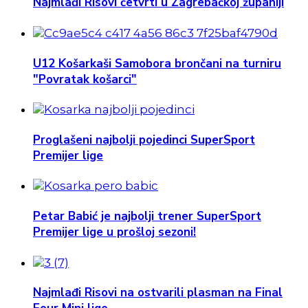
Najmlađi Risovi četvrti u Zagrebačkoj županiji
U12 Košarkaši Samobora brončani na turniru
"Povratak košarci"
Proglašeni najbolji pojedinci SuperSport
Premijer lige
Petar Babić je najbolji trener SuperSport
Premijer lige u prošloj sezoni!
Najmlađi Risovi na ostvarili plasman na Final