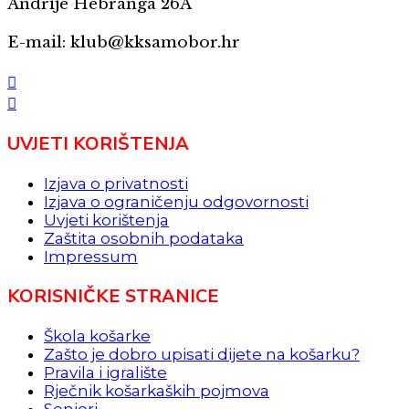
Andrije Hebranga 26A
E-mail: klub@kksamobor.hr
UVJETI KORIŠTENJA
Izjava o privatnosti
Izjava o ograničenju odgovornosti
Uvjeti korištenja
Zaštita osobnih podataka
Impressum
KORISNIČKE STRANICE
Škola košarke
Zašto je dobro upisati dijete na košarku?
Pravila i igralište
Rječnik košarkaških pojmova
Seniori