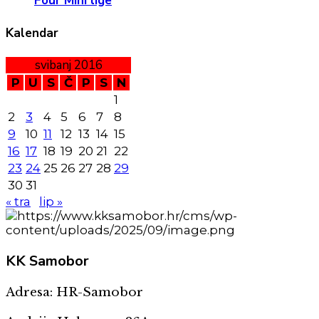
Four Mini lige
Kalendar
svibanj 2016
P
U
S
Č
P
S
N
1
2
3
4
5
6
7
8
9
10
11
12
13
14
15
16
17
18
19
20
21
22
23
24
25
26
27
28
29
30
31
« tra
lip »
KK
Samobor
Adresa: HR-Samobor