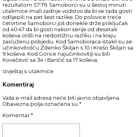
rezultatom 57:79. Samoborci su u šestoj minuti
utakmice imali zadnje vodstvo da bi se tada gosti
odlijepili na pet šest razlike. Do polovice treće
četvrtine Samoborci još donekle drže priključak
od 40:47 da bi gosti nakon serije od desetak
koševa otišli na nedostižnu razliku i na kraju
zasluženu pobjedu. Kod Samoboraca istakli su se
učinkovitošću Zdenko Škiljan s 10 i Krešo Škiljan sa
9 koševa. Kod Gorice najučinkovitiji su bili
Kovačević sa 34 i Baričić sa 17 koševa.
Izvještaj s utakmice
Komentiraj
Vaša e-mail adresa neće biti javno objavljena.
Obavezna polja označena su *
Komentar
*