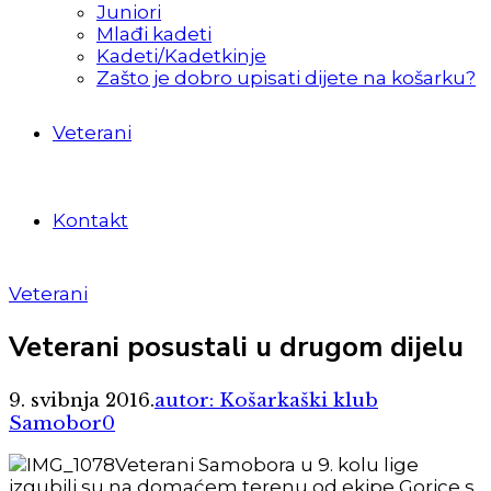
Juniori
Mlađi kadeti
Kadeti/Kadetkinje
Zašto je dobro upisati dijete na košarku?
Veterani
Kontakt
Veterani
Veterani posustali u drugom dijelu
9. svibnja 2016.
autor: Košarkaški klub
Samobor
0
Veterani Samobora u 9. kolu lige
izgubili su na domaćem terenu od ekipe Gorice s