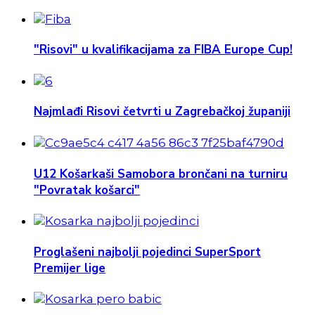
"Risovi" u kvalifikacijama za FIBA Europe Cup!
Najmlađi Risovi četvrti u Zagrebačkoj županiji
U12 Košarkaši Samobora brončani na turniru
"Povratak košarci"
Proglašeni najbolji pojedinci SuperSport
Premijer lige