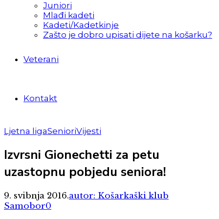
Juniori
Mlađi kadeti
Kadeti/Kadetkinje
Zašto je dobro upisati dijete na košarku?
Veterani
Kontakt
Ljetna liga
Seniori
Vijesti
Izvrsni Gionechetti za petu
uzastopnu pobjedu seniora!
9. svibnja 2016.
autor: Košarkaški klub
Samobor
0