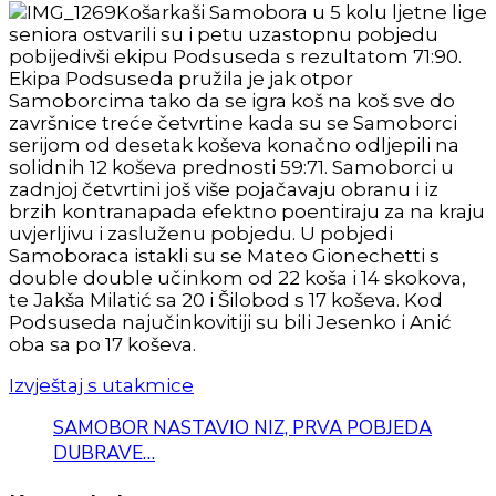
Košarkaši Samobora u 5 kolu ljetne lige
seniora ostvarili su i petu uzastopnu pobjedu
pobijedivši ekipu Podsuseda s rezultatom 71:90.
Ekipa Podsuseda pružila je jak otpor
Samoborcima tako da se igra koš na koš sve do
završnice treće četvrtine kada su se Samoborci
serijom od desetak koševa konačno odljepili na
solidnih 12 koševa prednosti 59:71. Samoborci u
zadnjoj četvrtini još više pojačavaju obranu i iz
brzih kontranapada efektno poentiraju za na kraju
uvjerljivu i zasluženu pobjedu. U pobjedi
Samoboraca istakli su se Mateo Gionechetti s
double double učinkom od 22 koša i 14 skokova,
te Jakša Milatić sa 20 i Šilobod s 17 koševa. Kod
Podsuseda najučinkovitiji su bili Jesenko i Anić
oba sa po 17 koševa.
Izvještaj s utakmice
SAMOBOR NASTAVIO NIZ, PRVA POBJEDA
DUBRAVE…