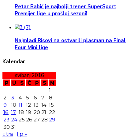
Petar Babić je najbolji trener SuperSport
Premijer lige u prošloj sezoni!
Najmlađi Risovi na ostvarili plasman na Final
Four Mini lige
Kalendar
svibanj 2016
P
U
S
Č
P
S
N
1
2
3
4
5
6
7
8
9
10
11
12
13
14
15
16
17
18
19
20
21
22
23
24
25
26
27
28
29
30
31
« tra
lip »