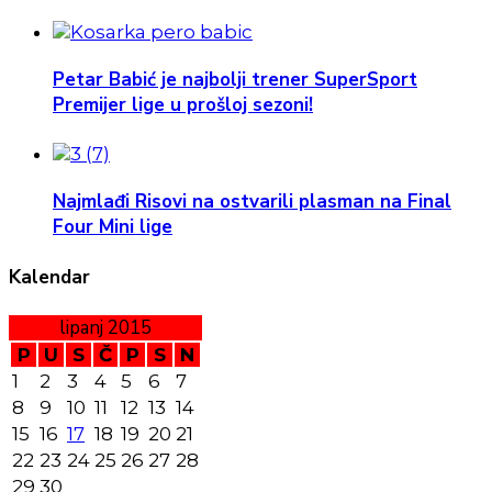
Petar Babić je najbolji trener SuperSport
Premijer lige u prošloj sezoni!
Najmlađi Risovi na ostvarili plasman na Final
Four Mini lige
Kalendar
lipanj 2015
P
U
S
Č
P
S
N
1
2
3
4
5
6
7
8
9
10
11
12
13
14
15
16
17
18
19
20
21
22
23
24
25
26
27
28
29
30