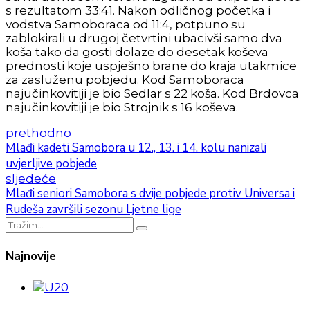
s rezultatom 33:41. Nakon odličnog početka i
vodstva Samoboraca od 11:4, potpuno su
zablokirali u drugoj četvrtini ubacivši samo dva
koša tako da gosti dolaze do desetak koševa
prednosti koje uspješno brane do kraja utakmice
za zasluženu pobjedu. Kod Samoboraca
najučinkovitiji je bio Sedlar s 22 koša. Kod Brdovca
najučinkovitiji je bio Strojnik s 16 koševa.
prethodno
Mlađi kadeti Samobora u 12., 13. i 14. kolu nanizali
uvjerljive pobjede
sljedeće
Mlađi seniori Samobora s dvije pobjede protiv Universa i
Rudeša završili sezonu Ljetne lige
Najnovije