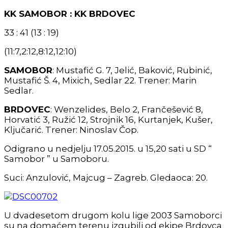
KK SAMOBOR : KK BRDOVEC
33 : 41 (13 : 19)
(11:7,2:12,8:12,12:10)
SAMOBOR
: Mustafić G. 7, Jelić, Baković, Rubinić,
Mustafić Š. 4, Mixich, Sedlar 22. Trener: Marin
Sedlar.
BRDOVEC
: Wenzelides, Belo 2, Frančešević 8,
Horvatić 3, Ružić 12, Strojnik 16, Kurtanjek, Kušer,
Ključarić. Trener: Ninoslav Čop.
Odigrano u nedjelju 17.05.2015. u 15,20 sati u SD “
Samobor ” u Samoboru.
Suci: Anzulović, Majcug – Zagreb. Gledaoca: 20.
U dvadesetom drugom kolu lige 2003 Samoborci
su na domaćem terenu izgubili od ekipe Brdovca