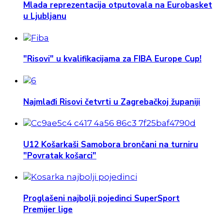
Mlada reprezentacija otputovala na Eurobasket
u Ljubljanu
"Risovi" u kvalifikacijama za FIBA Europe Cup!
Najmlađi Risovi četvrti u Zagrebačkoj županiji
U12 Košarkaši Samobora brončani na turniru
"Povratak košarci"
Proglašeni najbolji pojedinci SuperSport
Premijer lige