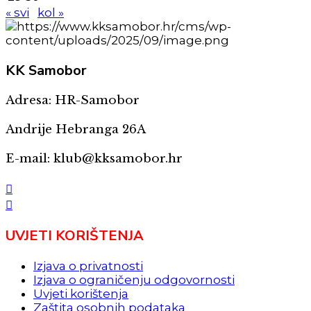
« svi
kol »
KK
Samobor
Adresa: HR-Samobor
Andrije Hebranga 26A
E-mail: klub@kksamobor.hr
UVJETI KORIŠTENJA
Izjava o privatnosti
Izjava o ograničenju odgovornosti
Uvjeti korištenja
Zaštita osobnih podataka