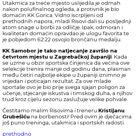
Utakmica za treće mjesto uslijedila je odmah
nakon polufinalnog ogleda, a protivnik je bio
domaćin KK Gorica. Vidno iscrpljeni od
prethodnih napora, mladi Risovi dali su posljednji
atom snage u borbi za odličje. Ipak, odmoran i
kvalitetan domaćin opravdao je ulogu favorita te
je pobjedom 62:22 osvojio brončanu medalju.
KK Samobor je tako natjecanje završio na
četvrtom mjestu u Zagrebačkoj županiji
. Kada
se uzme u obzir sportska činjenica da većina ove
selekcije trenira manje od godinu dana, plasman
među četiri najbolje ekipe u županiji iznimno je
vrijedan i poticajan rezultat. Za ove mlade
sportaše ovo je bio prije svega sjajan poligon za
učenje, stjecanje iskustva i timskog duha, a njihov
trud kroz cijelu sezonu zaslužuje velike pohvale.
Čestitamo malim Risovima i treneru
Kristijanu
Grubešiću
na borbenosti! Pred ovim je dječacima
još puno treninga, utakmica i sportskih radosti.
prethodno