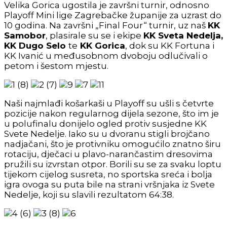
Velika Gorica ugostila je završni turnir, odnosno
Playoff Mini lige Zagrebačke županije za uzrast do
10 godina. Na završni „Final Four“ turnir, uz naš
KK
Samobor
, plasirale su se i ekipe
KK Sveta Nedelja,
KK Dugo Selo
te
KK Gorica
, dok su KK Fortuna i
KK Ivanić u međusobnom dvoboju odlučivali o
petom i šestom mjestu.
Naši najmlađi košarkaši u Playoff su ušli s četvrte
pozicije nakon regularnog dijela sezone, što im je
u polufinalu donijelo ogled protiv susjedne KK
Svete Nedelje. Iako su u dvoranu stigli brojčano
nadjačani, što je protivniku omogućilo znatno širu
rotaciju, dječaci u plavo-narančastim dresovima
pružili su izvrstan otpor. Borili su se za svaku loptu
tijekom cijelog susreta, no sportska sreća i bolja
igra ovoga su puta bile na strani vršnjaka iz Svete
Nedelje, koji su slavili rezultatom 64:38.