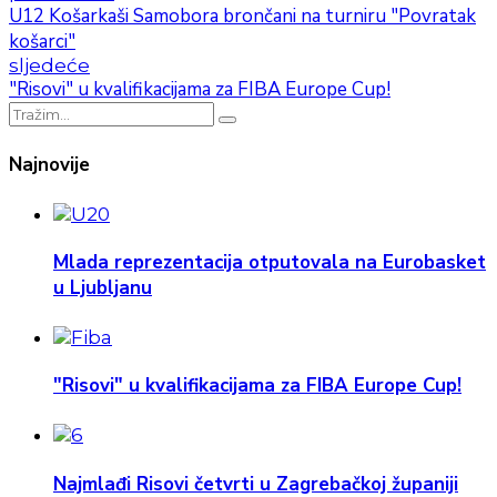
U12 Košarkaši Samobora brončani na turniru "Povratak
košarci"
sljedeće
"Risovi" u kvalifikacijama za FIBA Europe Cup!
Najnovije
Mlada reprezentacija otputovala na Eurobasket
u Ljubljanu
"Risovi" u kvalifikacijama za FIBA Europe Cup!
Najmlađi Risovi četvrti u Zagrebačkoj županiji