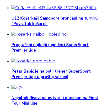
U12 Košarkaši Samobora brončani na turniru
"Povratak košarci"
Proglašeni najbolji pojedinci SuperSport
Premijer lige
Petar Babić je najbolji trener SuperSport
Premijer lige u prošloj sezoni!
Najmlađi Risovi na ostvarili plasman na Final
Four Mini lige