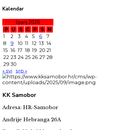
Kalendar
lipanj 2026
P
U
S
Č
P
S
N
1
2
3
4
5
6
7
8
9
10
11
12
13
14
15
16
17
18
19
20
21
22
23
24
25
26
27
28
29
30
« svi
srp »
KK
Samobor
Adresa: HR-Samobor
Andrije Hebranga 26A