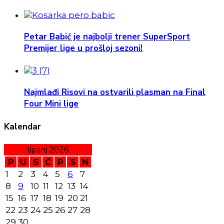
Petar Babić je najbolji trener SuperSport
Premijer lige u prošloj sezoni!
Najmlađi Risovi na ostvarili plasman na Final
Four Mini lige
Kalendar
lipanj 2026
P
U
S
Č
P
S
N
1
2
3
4
5
6
7
8
9
10
11
12
13
14
15
16
17
18
19
20
21
22
23
24
25
26
27
28
29
30