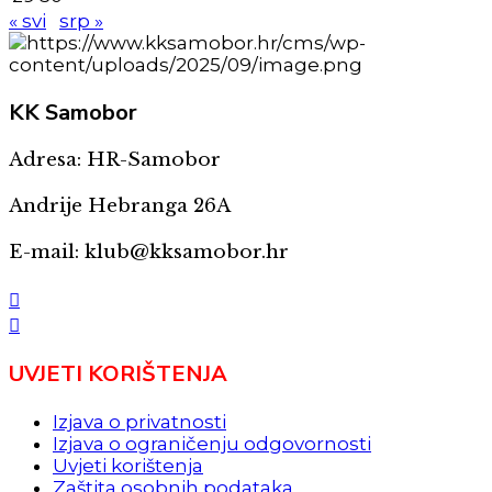
« svi
srp »
KK
Samobor
Adresa: HR-Samobor
Andrije Hebranga 26A
E-mail: klub@kksamobor.hr
UVJETI KORIŠTENJA
Izjava o privatnosti
Izjava o ograničenju odgovornosti
Uvjeti korištenja
Zaštita osobnih podataka