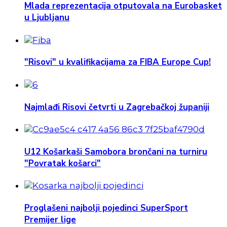
Mlada reprezentacija otputovala na Eurobasket
u Ljubljanu
"Risovi" u kvalifikacijama za FIBA Europe Cup!
Najmlađi Risovi četvrti u Zagrebačkoj županiji
U12 Košarkaši Samobora brončani na turniru
"Povratak košarci"
Proglašeni najbolji pojedinci SuperSport
Premijer lige