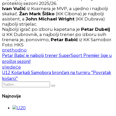
protekloj sezoni 2025/26.
Ivan Vučić
iz Kvarnera je MVP, a ujedno i najbolji
skakač.
Žan Mark Šiško
(KK Cibona) je najbolji
asistent, a
John Michael Wright
(KK Dubrava)
najbolji strijelac.
Najbolji igrač po izboru kapetana je
Petar Dubelj
iz KK Dubrovnik, a najbolji trener po izboru svih
trenera je, ponovimo,
Petar Babić
iz KK Samobor.
Foto: HKS
prethodno
Petar Babić je najbolji trener SuperSport Premijer lige u
prošloj sezoni!
sljedeće
U12 Košarkaši Samobora brončani na turniru "Povratak
košarci"
Najnovije