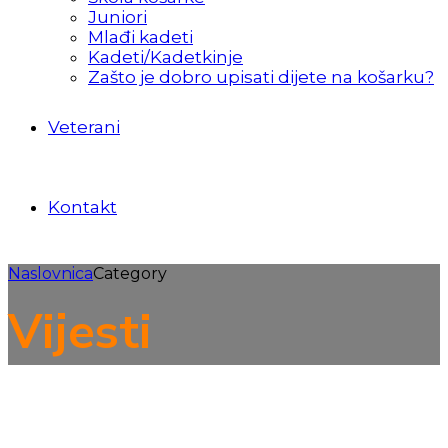
Juniori
Mlađi kadeti
Kadeti/Kadetkinje
Zašto je dobro upisati dijete na košarku?
Veterani
Kontakt
Naslovnica
Category
Vijesti
Predkadeti 2
Škola košarke
Vijesti