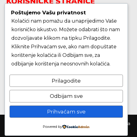
KORISNIČKE STRANICE
Poštujemo Vašu privatnost
Kolačići nam pomažu da unaprijedimo Vaše
Škola košarke
korisničko iskustvo. Možete odabrati što nam
dozvoljavate klikom na tipku Prilagodite.
Zašto je dobro upisati dijete na košarku?
Kliknite Prihvaćam sve, ako nam dopuštate
korištenje kolačića ili Odbijam sve, za
Pravila i igralište
odbijanje korištenja neosnovnih kolačića.
Rječnik košarkaških pojmova
Prilagodite
Seniori
Odbijam sve
Prihvaćam sve
Košarkaški klub Samobor ©2026. Sva prva pridržana
Powered by