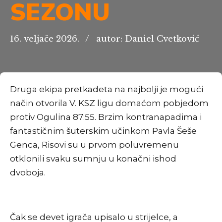
SEZONU
16. veljače 2026.
autor: Daniel Cvetković
Druga ekipa pretkadeta na najbolji je mogući
način otvorila V. KSZ ligu domaćom pobjedom
protiv Ogulina 87:55. Brzim kontranapadima i
fantastičnim šuterskim učinkom Pavla Šeše
Genca, Risovi su u prvom poluvremenu
otklonili svaku sumnju u konačni ishod
dvoboja.
Čak se devet igrača upisalo u strijelce, a