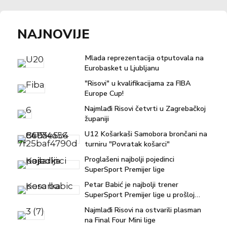
NAJNOVIJE
Mlada reprezentacija otputovala na
Eurobasket u Ljubljanu
"Risovi" u kvalifikacijama za FIBA
Europe Cup!
Najmlađi Risovi četvrti u Zagrebačkoj
županiji
U12 Košarkaši Samobora brončani na
turniru "Povratak košarci"
Proglašeni najbolji pojedinci
SuperSport Premijer lige
Petar Babić je najbolji trener
SuperSport Premijer lige u prošloj
sezoni!
Najmlađi Risovi na ostvarili plasman
na Final Four Mini lige