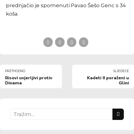
prednjačio je spomenuti Pavao Šešo Genc s 34
koša.
PRETHODNO
SLJEDEĆE
Risovi uvjerljivi protiv
Kadeti II poraženi u
Dinama
Glini