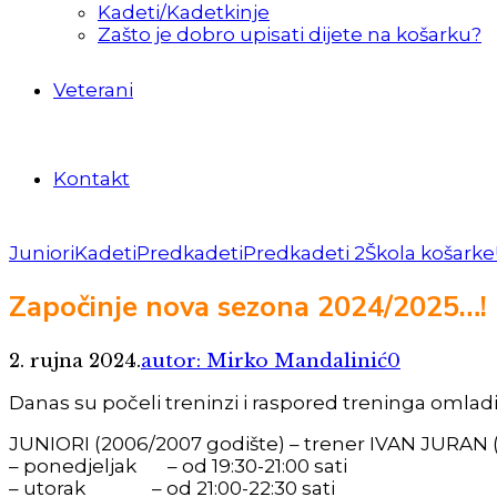
Kadeti/Kadetkinje
Zašto je dobro upisati dijete na košarku?
Veterani
Kontakt
Juniori
Kadeti
Predkadeti
Predkadeti 2
Škola košarke
Započinje nova sezona 2024/2025…!
2. rujna 2024.
autor: Mirko Mandalinić
0
Danas su počeli treninzi i raspored treninga omladi
JUNIORI (2006/2007 godište) – trener IVAN JURAN 
– ponedjeljak – od 19:30-21:00 sati
– utorak – od 21:00-22:30 sati