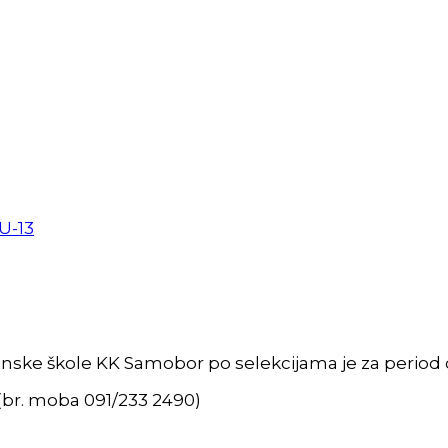
U-13
nske škole KK Samobor po selekcijama je za period od
(br. moba 091/233 2490)