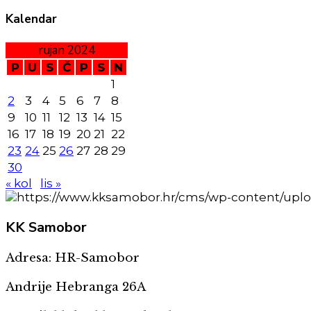
Kalendar
rujan 2024
P
U
S
Č
P
S
N
1
2
3
4
5
6
7
8
9
10
11
12
13
14
15
16
17
18
19
20
21
22
23
24
25
26
27
28
29
30
« kol
lis »
KK
Samobor
Adresa: HR-Samobor
Andrije Hebranga 26A