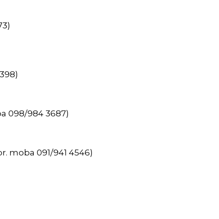
73)
7398)
ba 098/984 3687)
r. moba 091/941 4546)