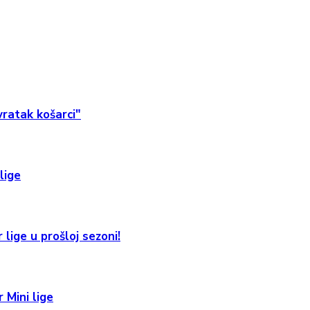
ratak košarci"
lige
 lige u prošloj sezoni!
 Mini lige