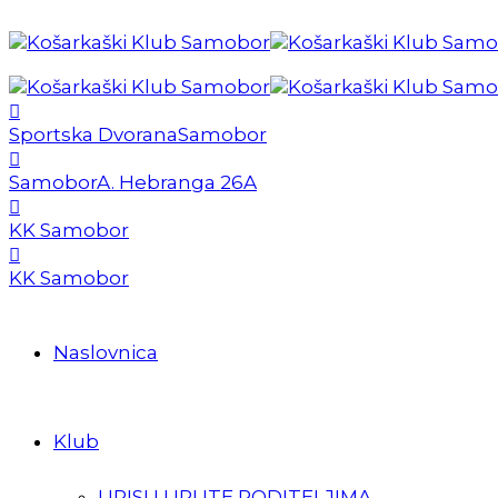
Sportska Dvorana
Samobor
Samobor
A. Hebranga 26A
KK Samobor
KK Samobor
Naslovnica
Klub
UPISI I UPUTE RODITELJIMA