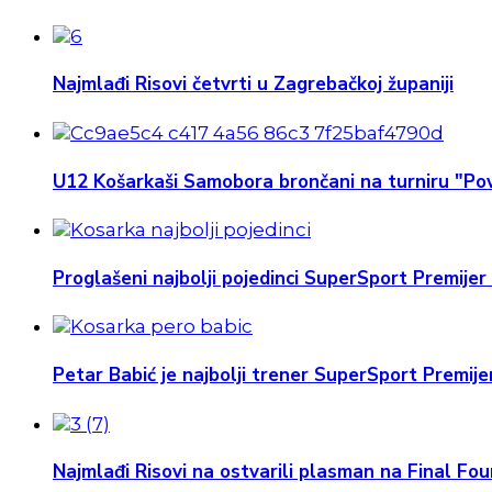
Najmlađi Risovi četvrti u Zagrebačkoj županiji
U12 Košarkaši Samobora brončani na turniru "Pov
Proglašeni najbolji pojedinci SuperSport Premijer 
Petar Babić je najbolji trener SuperSport Premijer
Najmlađi Risovi na ostvarili plasman na Final Four