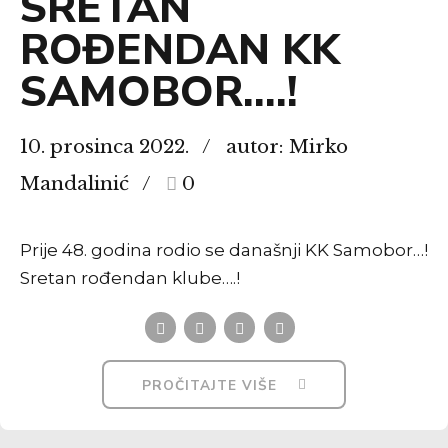
SRETAN
ROĐENDAN KK
SAMOBOR….!
10. prosinca 2022.
autor: Mirko
Mandalinić
0
Prije 48. godina rodio se današnji KK Samobor…!
Sretan rođendan klube….!
PROČITAJTE VIŠE