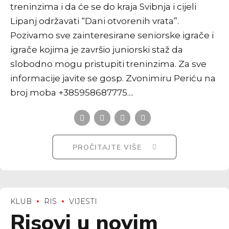
treninzima i da će se do kraja Svibnja i cijeli
Lipanj održavati “Dani otvorenih vrata”.
Pozivamo sve zainteresirane seniorske igrače i
igrače kojima je završio juniorski staž da
slobodno mogu pristupiti treninzima. Za sve
informacije javite se gosp. Zvonimiru Periću na
broj moba +385958687775....
PROČITAJTE VIŠE
KLUB
RIS
VIJESTI
Risovi u novim