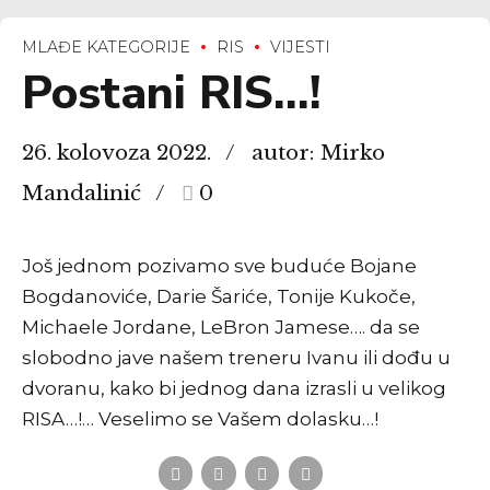
MLAĐE KATEGORIJE
RIS
VIJESTI
Postani RIS…!
26. kolovoza 2022.
autor: Mirko
Mandalinić
0
Još jednom pozivamo sve buduće Bojane
Bogdanoviće, Darie Šariće, Tonije Kukoče,
Michaele Jordane, LeBron Jamese…. da se
slobodno jave našem treneru Ivanu ili dođu u
dvoranu, kako bi jednog dana izrasli u velikog
RISA…!… Veselimo se Vašem dolasku…!