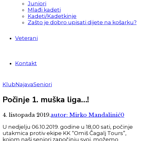
Juniori
Mlađi kadeti
Kadeti/Kadetkinje
Zašto je dobro upisati dijete na košarku?
Veterani
Kontakt
Klub
Najava
Seniori
Počinje 1. muška liga…!
4. listopada 2019.
autor: Mirko Mandalinić
0
U nedjelju 06.10.2019. godine u 18,00 sati, počinje
utakmica protiv ekipe KK “Omiš Čagalj Tours”,
kojom naši seniori započinju svoj, možemo