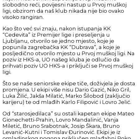
slobodno reći, povijesni nastup u Prvoj muškoj
ligi, obzirom da naš klub nikada nije bio ovako
visoko rangiran.
Kao što već svi znaju, nakon istupanja KK
“Cedevita” iz Premijer lige i preseljenja u
Ljubljanu, otvorilo se jedno mjesto, koje je
popunila zagrebačka KK “Dubrava”, a koje je
posljedično otvorilo mjesto u Prvoj muškoj ligi. Na
poziv iz HKS-a, UO našeg kluba je odlučio da
prihvati poziv UO HKS-a i priključi se Prvoj muškoj
ligi.
Što se naše seniorske ekipe tiče, doživjela je dosta
promjena. U ekipi više nisu Dario Gazić, Niko Gril,
Luka Žilić, Jakša Milatić, Marko Šilobod (zaključio
karijeru) te od mlađih Karlo Filipović i Lovro Jelić.
Od “starosjedilaca” su ostali kapetan ekipe Mateo
Gionechetti-Prahin, Lovro Mandalinić, Vanja
Miletić, Bruno Srabotnak, Josip Škara, Bruno
Levanić-Kutni i Tomislav Đurinović. Ekipi je iz
omladinskog pogona priključen mlađahni Roko