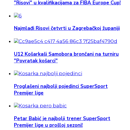
"Risovi" u kvalifikacijama za FIBA Europe Cup!
Najmlađi Risovi četvrti u Zagrebačkoj županiji
U12 Košarkaši Samobora brončani na turniru
"Povratak košarci"
Proglašeni najbolji pojedinci SuperSport
Premijer lige
Petar Babić je najbolji trener SuperSport
Premijer lige u prošloj sezoni!