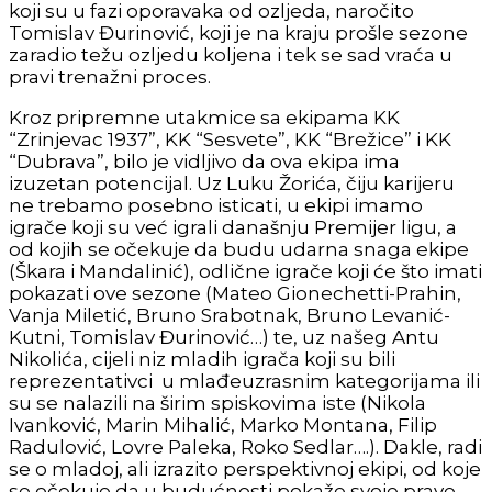
koji su u fazi oporavaka od ozljeda, naročito
Tomislav Đurinović, koji je na kraju prošle sezone
zaradio težu ozljedu koljena i tek se sad vraća u
pravi trenažni proces.
Kroz pripremne utakmice sa ekipama KK
“Zrinjevac 1937”, KK “Sesvete”, KK “Brežice” i KK
“Dubrava”, bilo je vidljivo da ova ekipa ima
izuzetan potencijal. Uz Luku Žorića, čiju karijeru
ne trebamo posebno isticati, u ekipi imamo
igrače koji su već igrali današnju Premijer ligu, a
od kojih se očekuje da budu udarna snaga ekipe
(Škara i Mandalinić), odlične igrače koji će što imati
pokazati ove sezone (Mateo Gionechetti-Prahin,
Vanja Miletić, Bruno Srabotnak, Bruno Levanić-
Kutni, Tomislav Đurinović…) te, uz našeg Antu
Nikolića, cijeli niz mladih igrača koji su bili
reprezentativci u mlađeuzrasnim kategorijama ili
su se nalazili na širim spiskovima iste (Nikola
Ivanković, Marin Mihalić, Marko Montana, Filip
Radulović, Lovre Paleka, Roko Sedlar….). Dakle, radi
se o mladoj, ali izrazito perspektivnoj ekipi, od koje
se očekuje da u budućnosti pokaže svoje prave,