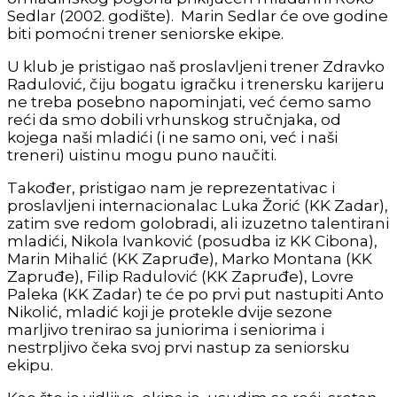
Sedlar (2002. godište). Marin Sedlar će ove godine
biti pomoćni trener seniorske ekipe.
U klub je pristigao naš proslavljeni trener Zdravko
Radulović, čiju bogatu igračku i trenersku karijeru
ne treba posebno napominjati, već ćemo samo
reći da smo dobili vrhunskog stručnjaka, od
kojega naši mladići (i ne samo oni, već i naši
treneri) uistinu mogu puno naučiti.
Također, pristigao nam je reprezentativac i
proslavljeni internacionalac Luka Žorić (KK Zadar),
zatim sve redom golobradi, ali izuzetno talentirani
mladići, Nikola Ivanković (posudba iz KK Cibona),
Marin Mihalić (KK Zapruđe), Marko Montana (KK
Zapruđe), Filip Radulović (KK Zapruđe), Lovre
Paleka (KK Zadar) te će po prvi put nastupiti Anto
Nikolić, mladić koji je protekle dvije sezone
marljivo trenirao sa juniorima i seniorima i
nestrpljivo čeka svoj prvi nastup za seniorsku
ekipu.