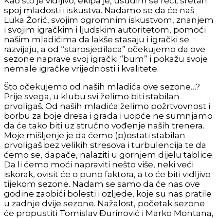
Kao što je vidljivo, ekipa je, usudim se reći, sretan
spoj mladosti i iskustva. Nadamo se da će naš
Luka Žorić, svojim ogromnim iskustvom, znanjem
i svojim igračkim i ljudskim autoritetom, pomoći
našim mladićima da lakše stasaju i igrački se
razvijaju, a od “starosjedilaca” očekujemo da ove
sezone naprave svoj igrački “bum” i pokažu svoje
nemale igračke vrijednosti i kvalitete.
Što očekujemo od naših mladića ove sezone…?
Prije svega, u klubu svi želimo biti stabilan
prvoligaš. Od naših mladića želimo požrtvovnost i
borbu za boje dresa i grada i uopće ne sumnjamo
da će tako biti uz stručno vođenje naših trenera.
Moje mišljenje je da ćemo (p)ostati stabilan
prvoligaš bez velikih stresova i turbulencija te da
ćemo se, dapače, nalaziti u gornjem dijelu tablice.
Da li ćemo moći napraviti nešto više, neki veći
iskorak, ovisit će o puno faktora, a to će biti vidljivo
tijekom sezone. Nadam se samo da će nas ove
godine zaobići bolesti i ozljede, koje su nas pratile
u zadnje dvije sezone. Nažalost, početak sezone
će propustiti Tomislav Đurinović i Marko Montana,