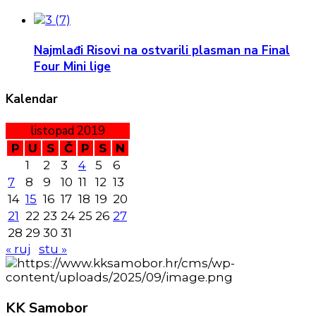
Najmlađi Risovi na ostvarili plasman na Final
Four Mini lige
Kalendar
listopad 2019
P
U
S
Č
P
S
N
1
2
3
4
5
6
7
8
9
10
11
12
13
14
15
16
17
18
19
20
21
22
23
24
25
26
27
28
29
30
31
« ruj
stu »
KK
Samobor