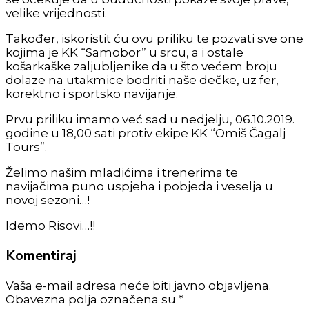
velike vrijednosti.
Također, iskoristit ću ovu priliku te pozvati sve one
kojima je KK “Samobor” u srcu, a i ostale
košarkaške zaljubljenike da u što većem broju
dolaze na utakmice bodriti naše dečke, uz fer,
korektno i sportsko navijanje.
Prvu priliku imamo već sad u nedjelju, 06.10.2019.
godine u 18,00 sati protiv ekipe KK “Omiš Čagalj
Tours”.
Želimo našim mladićima i trenerima te
navijačima puno uspjeha i pobjeda i veselja u
novoj sezoni…!
Idemo Risovi…!!
Komentiraj
Vaša e-mail adresa neće biti javno objavljena.
Obavezna polja označena su *