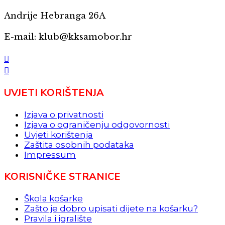
Andrije Hebranga 26A
E-mail: klub@kksamobor.hr
UVJETI KORIŠTENJA
Izjava o privatnosti
Izjava o ograničenju odgovornosti
Uvjeti korištenja
Zaštita osobnih podataka
Impressum
KORISNIČKE STRANICE
Škola košarke
Zašto je dobro upisati dijete na košarku?
Pravila i igralište