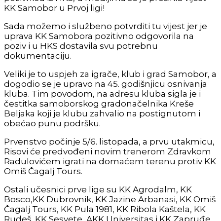
KK Samobor u Prvoj ligi!
Sada možemo i službeno potvrditi tu vijest jer je
uprava KK Samobora pozitivno odgovorila na
poziv i u HKS dostavila svu potrebnu
dokumentaciju.
Veliki je to uspjeh za igrače, klub i grad Samobor, a
dogodio se je upravo na 45. godišnjicu osnivanja
kluba. Tim povodom, na adresu kluba sigla je i
čestitka samoborskog gradonačelnika Kreše
Beljaka koji je klubu zahvalio na postignutom i
obećao punu podršku.
Prvenstvo počinje 5/6. listopada, a prvu utakmicu,
Risovi će predvođeni novim trenerom Zdravkom
Radulovićem igrati na domaćem terenu protiv KK
Omiš Čagalj Tours.
Ostali učesnici prve lige su KK Agrodalm, KK
Bosco,KK Dubrovnik, KK Jazine Arbanasi, KK Omiš
Čagalj Tours, KK Pula 1981, KK Ribola Kaštela, KK
Rudeš, KK Sesvete, AKK Universitas i KK Zapruđe.