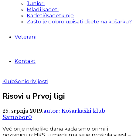
Juniori
Mlađi kadeti
Kadeti/Kadetkinje
Zašto je dobro upisati dijete na košarku?
Veterani
Kontakt
Klub
Seniori
Vijesti
Risovi u Prvoj ligi
25. srpnja 2019.
autor: Košarkaški klub
Samobor
0
Već prije nekoliko dana kada smo primili
pozivnicu iz HKS, u medijima se je proširila vijest –