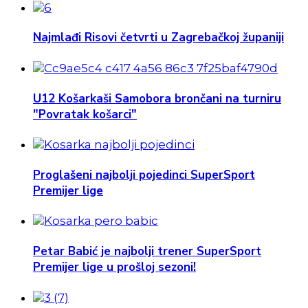
Najmlađi Risovi četvrti u Zagrebačkoj županiji
U12 Košarkaši Samobora brončani na turniru
"Povratak košarci"
Proglašeni najbolji pojedinci SuperSport
Premijer lige
Petar Babić je najbolji trener SuperSport
Premijer lige u prošloj sezoni!