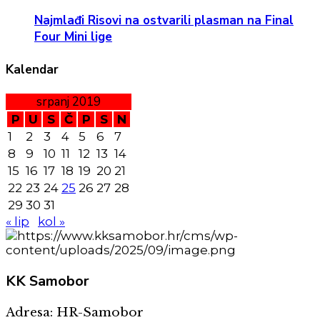
Najmlađi Risovi na ostvarili plasman na Final
Four Mini lige
Kalendar
srpanj 2019
P
U
S
Č
P
S
N
1
2
3
4
5
6
7
8
9
10
11
12
13
14
15
16
17
18
19
20
21
22
23
24
25
26
27
28
29
30
31
« lip
kol »
KK
Samobor
Adresa: HR-Samobor