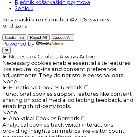
Rječnik košarkaških pojmova
Seniori
Košarkaški klub Samobor ©2026. Sva prva
pridržana
Customize
Reject All
Accept All
Powered by
✖
►
Necessary Cookies
Always Active
Necessary cookies enable essential site features
like secure log-ins and consent preference
adjustments. They do not store personal data.
None
►
Functional Cookies
Remark
Functional cookies support features like content
sharing on social media, collecting feedback, and
enabling third-party tools.
None
►
Analytical Cookies
Remark
Analytical cookies track visitor interactions,
providing insights on metrics like visitor count,
bounce rate, and traffic sources.