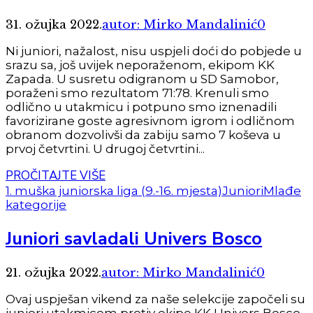
31. ožujka 2022.
autor: Mirko Mandalinić
0
Ni juniori, nažalost, nisu uspjeli doći do pobjede u
srazu sa, još uvijek neporaženom, ekipom KK
Zapada. U susretu odigranom u SD Samobor,
poraženi smo rezultatom 71:78. Krenuli smo
odlično u utakmicu i potpuno smo iznenadili
favorizirane goste agresivnom igrom i odličnom
obranom dozvolivši da zabiju samo 7 koševa u
prvoj četvrtini. U drugoj četvrtini...
PROČITAJTE VIŠE
1. muška juniorska liga (9.-16. mjesta)
Juniori
Mlađe
kategorije
Juniori savladali Univers Bosco
21. ožujka 2022.
autor: Mirko Mandalinić
0
Ovaj uspješan vikend za naše selekcije započeli su
juniori utakmicom protiv ekipe KK Univers Bosco