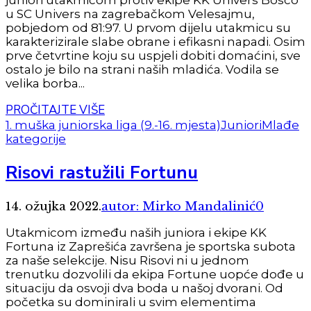
u SC Univers na zagrebačkom Velesajmu,
pobjedom od 81:97. U prvom dijelu utakmicu su
karakterizirale slabe obrane i efikasni napadi. Osim
prve četvrtine koju su uspjeli dobiti domaćini, sve
ostalo je bilo na strani naših mladića. Vodila se
velika borba...
PROČITAJTE VIŠE
1. muška juniorska liga (9.-16. mjesta)
Juniori
Mlađe
kategorije
Risovi rastužili Fortunu
14. ožujka 2022.
autor: Mirko Mandalinić
0
Utakmicom između naših juniora i ekipe KK
Fortuna iz Zaprešića završena je sportska subota
za naše selekcije. Nisu Risovi ni u jednom
trenutku dozvolili da ekipa Fortune uopće dođe u
situaciju da osvoji dva boda u našoj dvorani. Od
početka su dominirali u svim elementima