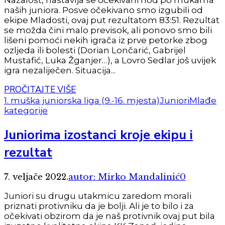
naših juniora. Posve očekivano smo izgubili od
ekipe Mladosti, ovaj put rezultatom 83:51. Rezultat
se možda čini malo previsok, ali ponovo smo bili
lišeni pomoći nekih igrača iz prve petorke zbog
ozljeda ili bolesti (Dorian Lončarić, Gabrijel
Mustafić, Luka Žganjer…), a Lovro Sedlar još uvijek
igra nezaliječen. Situacija...
PROČITAJTE VIŠE
1. muška juniorska liga (9.-16. mjesta)
Juniori
Mlađe
kategorije
Juniorima izostanci kroje ekipu i
rezultat
7. veljače 2022.
autor: Mirko Mandalinić
0
Juniori su drugu utakmicu zaredom morali
priznati protivniku da je bolji. Ali je to bilo i za
očekivati obzirom da je naš protivnik ovaj put bila