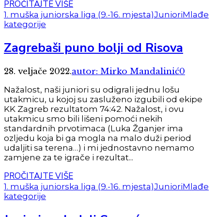
PROČITAJTE VIŠE
1. muška juniorska liga (9.-16. mjesta)
Juniori
Mlađe
kategorije
Zagrebaši puno bolji od Risova
28. veljače 2022.
autor: Mirko Mandalinić
0
Nažalost, naši juniori su odigrali jednu lošu
utakmicu, u kojoj su zasluženo izgubili od ekipe
KK Zagreb rezultatom 74:42. Nažalost, i ovu
utakmicu smo bili lišeni pomoći nekih
standardnih prvotimaca (Luka Žganjer ima
ozljedu koja bi ga mogla na malo duži period
udaljiti sa terena…) i mi jednostavno nemamo
zamjene za te igrače i rezultat...
PROČITAJTE VIŠE
1. muška juniorska liga (9.-16. mjesta)
Juniori
Mlađe
kategorije