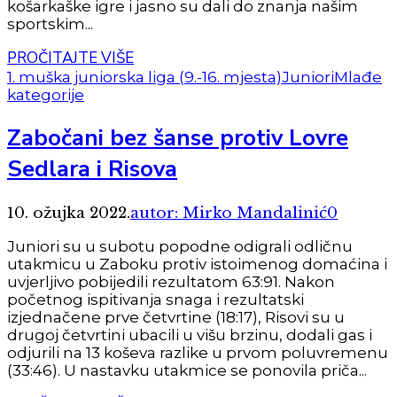
košarkaške igre i jasno su dali do znanja našim
sportskim...
PROČITAJTE VIŠE
1. muška juniorska liga (9.-16. mjesta)
Juniori
Mlađe
kategorije
Zabočani bez šanse protiv Lovre
Sedlara i Risova
10. ožujka 2022.
autor: Mirko Mandalinić
0
Juniori su u subotu popodne odigrali odličnu
utakmicu u Zaboku protiv istoimenog domaćina i
uvjerljivo pobijedili rezultatom 63:91. Nakon
početnog ispitivanja snaga i rezultatski
izjednačene prve četvrtine (18:17), Risovi su u
drugoj četvrtini ubacili u višu brzinu, dodali gas i
odjurili na 13 koševa razlike u prvom poluvremenu
(33:46). U nastavku utakmice se ponovila priča...