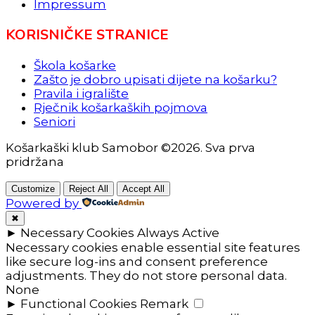
Impressum
KORISNIČKE STRANICE
Škola košarke
Zašto je dobro upisati dijete na košarku?
Pravila i igralište
Rječnik košarkaških pojmova
Seniori
Košarkaški klub Samobor ©2026. Sva prva
pridržana
Customize
Reject All
Accept All
Powered by
✖
►
Necessary Cookies
Always Active
Necessary cookies enable essential site features
like secure log-ins and consent preference
adjustments. They do not store personal data.
None
►
Functional Cookies
Remark