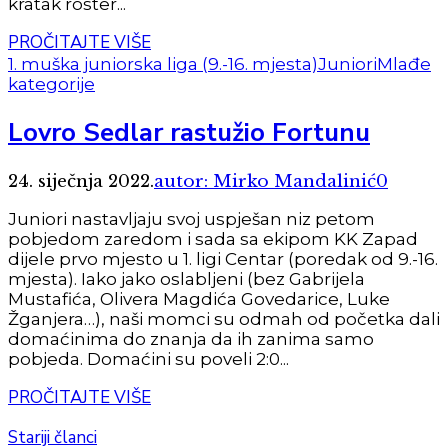
kratak roster...
PROČITAJTE VIŠE
1. muška juniorska liga (9.-16. mjesta)
Juniori
Mlađe
kategorije
Lovro Sedlar rastužio Fortunu
24. siječnja 2022.
autor: Mirko Mandalinić
0
Juniori nastavljaju svoj uspješan niz petom
pobjedom zaredom i sada sa ekipom KK Zapad
dijele prvo mjesto u 1. ligi Centar (poredak od 9.-16.
mjesta). Iako jako oslabljeni (bez Gabrijela
Mustafića, Olivera Magdića Govedarice, Luke
Žganjera…), naši momci su odmah od početka dali
domaćinima do znanja da ih zanima samo
pobjeda. Domaćini su poveli 2:0...
PROČITAJTE VIŠE
Stariji članci