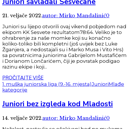
Juniori savladali Sesvećane
21. veljače 2022.
autor: Mirko Mandalinić
0
Juniori su lijepo otvorili ovaj vikend pobjedom nad
ekipom KK Sesvete rezultatom78:64. Veliko je to
ohrabrenje za naše momke koji su konačno
koliko-toliko bili kompletni (još uvijek bez Luke
Žganjera, a nedostajali su i Marko Musa i Vito Hrs)
sa povratnicima juniorima Gabrijelom Mustafićem
i Dorianom Lončarićem, čiji je povratak podigao
razinu ekipe i koji...
PROČITAJTE VIŠE
1. muška juniorska liga (9.-16. mjesta)
Juniori
Mlađe
kategorije
Juniori bez izgleda kod Mladosti
14. veljače 2022.
autor: Mirko Mandalinić
0
Nažalost, nastavlja se očekivani hod po mukama