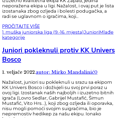
izuzetno kvalitetna ekipa KK Zapad, jedina
neporažena ekipa u ligi. Nažalost, i ovaj put je lista
izostanaka zbog ozljeda i bolesti podugačka, a
radi se uglavnom o igračima, koji...
PROČITAJTE VIŠE
1. muška juniorska liga (9.-16. mjesta)
Juniori
Mlađe
kategorije
Juniori pokleknuli protiv KK Univers
Bosco
1. veljače 2022.
autor: Mirko Mandalinić
0
Nažalost, juniori su pokleknuli u srazu sa ekipom
KK Univers Bosco i doživjeli su svoj prvi poraz u
ovoj ligi. Izostanak naših najboljih i izuzetno bitnih
igrača (Lovro Sedlar, Gabrijel Mustafić, Šimun
Mustafić, Vito Hrs…), koji zbog ozljeda ili oporavka,
nisu mogli pomoći svojim suigračima, bio je
nepremostiv hedikep za našu ekipu. Ionako