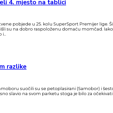
li 4. mjesto na tablici
stvene pobjede u 25. kolu SuperSport Premijer lige. Ši
šli su na dobro raspoloženu domaću momčad. Iako s
...
m razlike
moboru suočili su se petoplasirani (Samobor) i šest
ijesno slavio na svom parketu stoga je bilo za očekiv