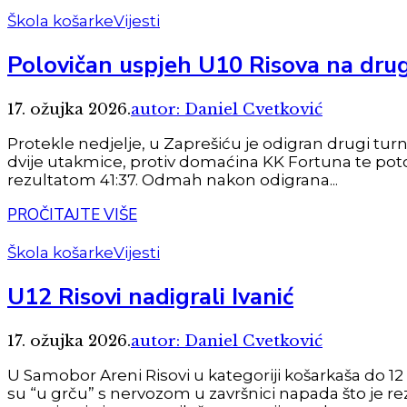
Škola košarke
Vijesti
Polovičan uspjeh U10 Risova na drug
17. ožujka 2026.
autor: Daniel Cvetković
Protekle nedjelje, u Zaprešiću je odigran drugi turn
dvije utakmice, protiv domaćina KK Fortuna te potom
rezultatom 41:37. Odmah nakon odigrana...
PROČITAJTE VIŠE
Škola košarke
Vijesti
U12 Risovi nadigrali Ivanić
17. ožujka 2026.
autor: Daniel Cvetković
U Samobor Areni Risovi u kategoriji košarkaša do 12 
su “u grču” s nervozom u završnici napada što je rezu