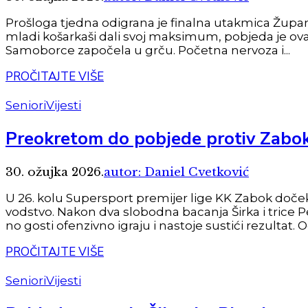
Prošloga tjedna odigrana je finalna utakmica Županij
mladi košarkaši dali svoj maksimum, pobjeda je ovaj
Samoborce započela u grču. Početna nervoza i...
PROČITAJTE VIŠE
Seniori
Vijesti
Preokretom do pobjede protiv Zabo
30. ožujka 2026.
autor: Daniel Cvetković
U 26. kolu Supersport premijer lige KK Zabok do
vodstvo. Nakon dva slobodna bacanja Širka i trice Pe
no gosti ofenzivno igraju i nastoje sustići rezultat. Od
PROČITAJTE VIŠE
Seniori
Vijesti