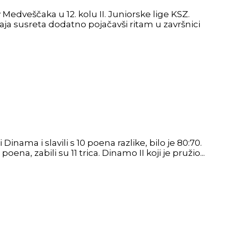
dveščaka u 12. kolu II. Juniorske lige KSZ.
ja susreta dodatno pojačavši ritam u završnici
ama i slavili s 10 poena razlike, bilo je 80:70.
ena, zabili su 11 trica. Dinamo II koji je pružio...