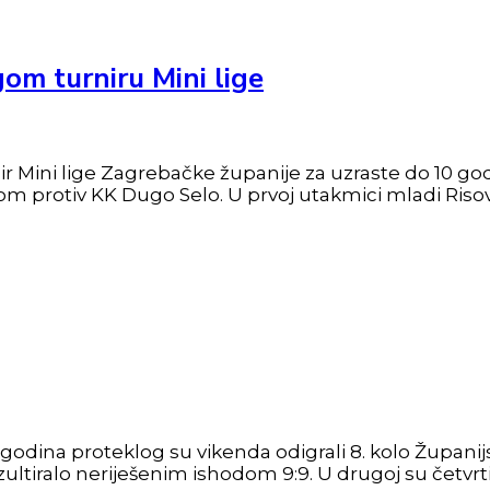
om turniru Mini lige
ir Mini lige Zagrebačke županije za uzraste do 10 godi
 protiv KK Dugo Selo. U prvoj utakmici mladi Risovi 
godina proteklog su vikenda odigrali 8. kolo Županijsk
ltiralo neriješenim ishodom 9:9. U drugoj su četvrtini 