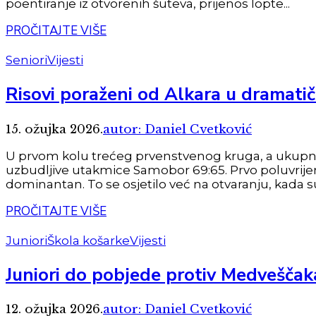
poentiranje iz otvorenih šuteva, prijenos lopte...
PROČITAJTE VIŠE
Seniori
Vijesti
Risovi poraženi od Alkara u dramatič
15. ožujka 2026.
autor: Daniel Cvetković
U prvom kolu trećeg prvenstvenog kruga, a ukupno u
uzbudljive utakmice Samobor 69:65. Prvo poluvrijeme
dominantan. To se osjetilo već na otvaranju, kad
PROČITAJTE VIŠE
Juniori
Škola košarke
Vijesti
Juniori do pobjede protiv Medveščak
12. ožujka 2026.
autor: Daniel Cvetković