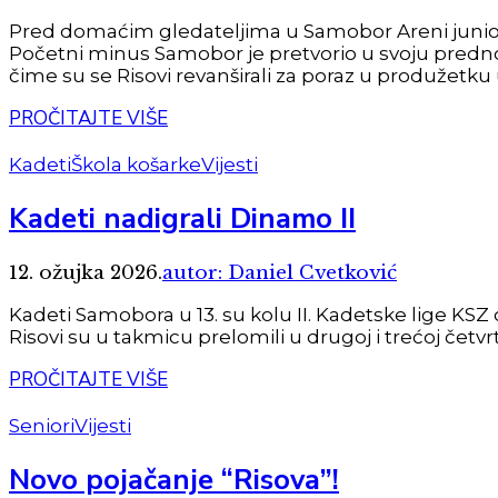
Pred domaćim gledateljima u Samobor Areni juniors
Početni minus Samobor je pretvorio u svoju prednos
čime su se Risovi revanširali za poraz u produžetku u
PROČITAJTE VIŠE
Kadeti
Škola košarke
Vijesti
Kadeti nadigrali Dinamo II
12. ožujka 2026.
autor: Daniel Cvetković
Kadeti Samobora u 13. su kolu II. Kadetske lige KSZ 
Risovi su u takmicu prelomili u drugoj i trećoj četvrtin
PROČITAJTE VIŠE
Seniori
Vijesti
Novo pojačanje “Risova”!