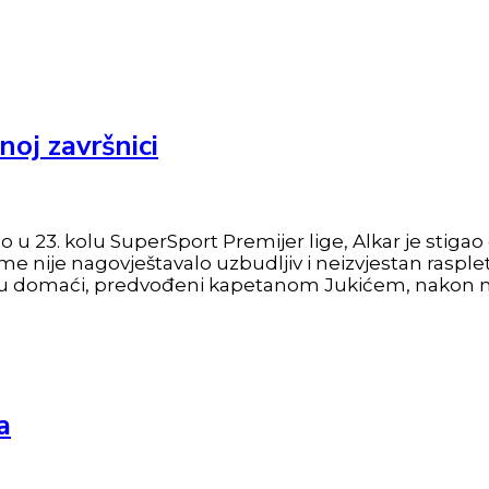
noj završnici
 23. kolu SuperSport Premijer lige, Alkar je stigao
 nije nagovještavalo uzbudljiv i neizvjestan rasplet 
a su domaći, predvođeni kapetanom Jukićem, nakon n
a