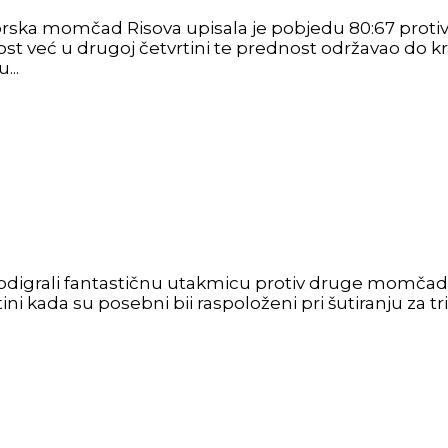
ka momčad Risova upisala je pobjedu 80:67 protiv Me
t već u drugoj četvrtini te prednost održavao do kra
...
odigrali fantastičnu utakmicu protiv druge momčadi Din
i kada su posebni bii raspoloženi pri šutiranju za tri po