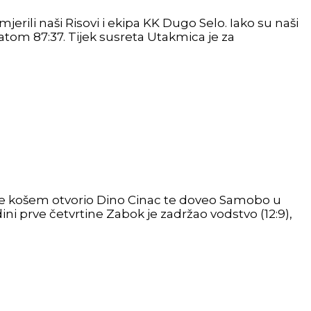
erili naši Risovi i ekipa KK Dugo Selo. Iako su naši
atom 87:37. Tijek susreta Utakmica je za
e košem otvorio Dino Cinac te doveo Samobo u
ni prve četvrtine Zabok je zadržao vodstvo (12:9),