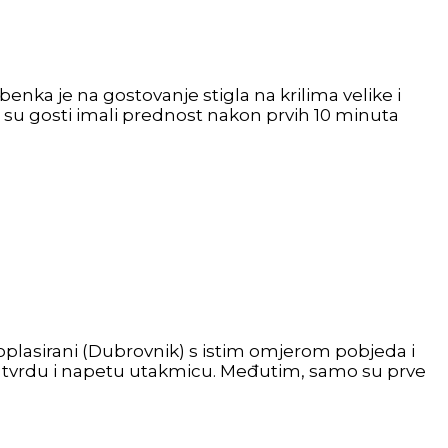
benka je na gostovanje stigla na krilima velike i
u gosti imali prednost nakon prvih 10 minuta
oplasirani (Dubrovnik) s istim omjerom pobjeda i
ati tvrdu i napetu utakmicu. Međutim, samo su prve