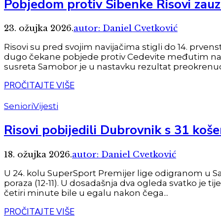
Pobjedom protiv Šibenke Risovi zauze
23. ožujka 2026.
autor: Daniel Cvetković
Risovi su pred svojim navijačima stigli do 14. prven
dugo čekane pobjede protiv Cedevite međutim nai
susreta Samobor je u nastavku rezultat preokrenuo i
PROČITAJTE VIŠE
Seniori
Vijesti
Risovi pobijedili Dubrovnik s 31 koše
18. ožujka 2026.
autor: Daniel Cvetković
U 24. kolu SuperSport Premijer lige odigranom u Sa
poraza (12-11). U dosadašnja dva ogleda svatko je t
četiri minute bile u egalu nakon čega...
PROČITAJTE VIŠE