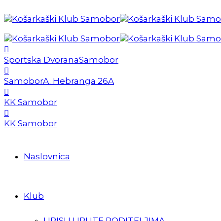
Sportska Dvorana
Samobor
Samobor
A. Hebranga 26A
KK Samobor
KK Samobor
Naslovnica
Klub
UPISI I UPUTE RODITELJIMA