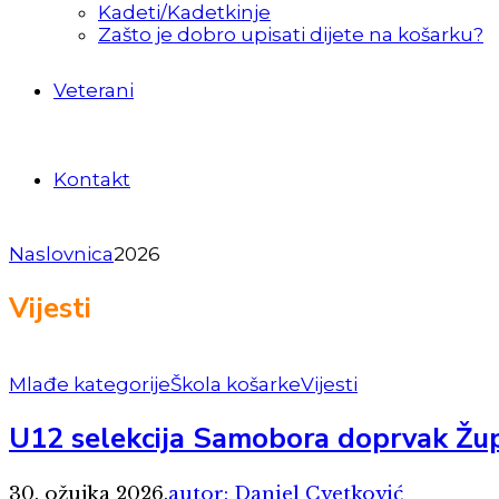
Kadeti/Kadetkinje
Zašto je dobro upisati dijete na košarku?
Veterani
Kontakt
Naslovnica
2026
Vijesti
Mlađe kategorije
Škola košarke
Vijesti
U12 selekcija Samobora doprvak Žup
30. ožujka 2026.
autor: Daniel Cvetković