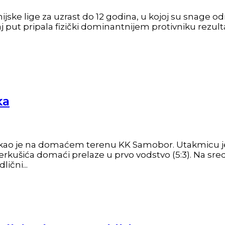
ske lige za uzrast do 12 godina, u kojoj su snage odmj
 put pripala fizički dominantnijem protivniku rezult
ka
čekao je na domaćem terenu KK Samobor. Utakmicu j
rkušića domaći prelaze u prvo vodstvo (5:3). Na sredi
lični...