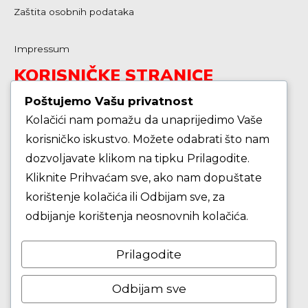
Zaštita osobnih podataka
Impressum
KORISNIČKE STRANICE
Poštujemo Vašu privatnost
Kolačići nam pomažu da unaprijedimo Vaše
Škola košarke
korisničko iskustvo. Možete odabrati što nam
dozvoljavate klikom na tipku Prilagodite.
Zašto je dobro upisati dijete na košarku?
Kliknite Prihvaćam sve, ako nam dopuštate
korištenje kolačića ili Odbijam sve, za
Pravila i igralište
odbijanje korištenja neosnovnih kolačića.
Rječnik košarkaških pojmova
Prilagodite
Seniori
Odbijam sve