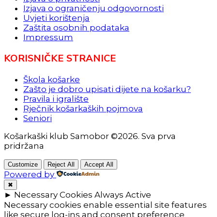
Izjava o ograničenju odgovornosti
Uvjeti korištenja
Zaštita osobnih podataka
Impressum
KORISNIČKE STRANICE
Škola košarke
Zašto je dobro upisati dijete na košarku?
Pravila i igralište
Rječnik košarkaških pojmova
Seniori
Košarkaški klub Samobor ©2026. Sva prva
pridržana
Customize
Reject All
Accept All
Powered by
✖
►
Necessary Cookies
Always Active
Necessary cookies enable essential site features
like secure log-ins and consent preference