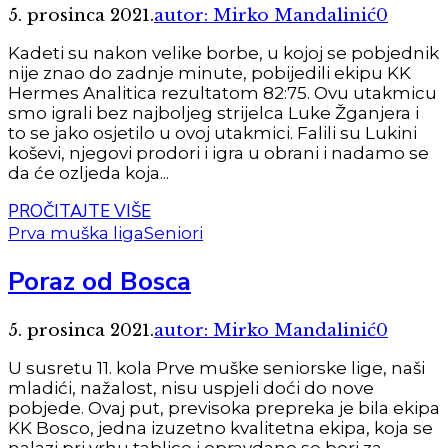
5. prosinca 2021.
autor: Mirko Mandalinić
0
Kadeti su nakon velike borbe, u kojoj se pobjednik
nije znao do zadnje minute, pobijedili ekipu KK
Hermes Analitica rezultatom 82:75. Ovu utakmicu
smo igrali bez najboljeg strijelca Luke Žganjera i
to se jako osjetilo u ovoj utakmici. Falili su Lukini
koševi, njegovi prodori i igra u obrani i nadamo se
da će ozljeda koja...
PROČITAJTE VIŠE
Prva muška liga
Seniori
Poraz od Bosca
5. prosinca 2021.
autor: Mirko Mandalinić
0
U susretu 11. kola Prve muške seniorske lige, naši
mladići, nažalost, nisu uspjeli doći do nove
pobjede. Ovaj put, previsoka prepreka je bila ekipa
KK Bosco, jedna izuzetno kvalitetna ekipa, koja se
nalazi pri vrhu tablice i opravdano se bori za