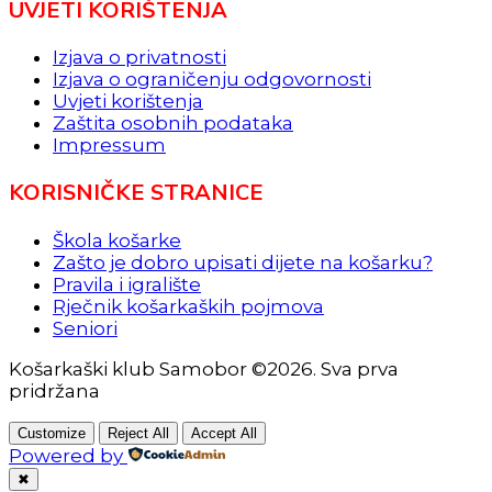
UVJETI KORIŠTENJA
Izjava o privatnosti
Izjava o ograničenju odgovornosti
Uvjeti korištenja
Zaštita osobnih podataka
Impressum
KORISNIČKE STRANICE
Škola košarke
Zašto je dobro upisati dijete na košarku?
Pravila i igralište
Rječnik košarkaških pojmova
Seniori
Košarkaški klub Samobor ©2026. Sva prva
pridržana
Customize
Reject All
Accept All
Powered by
✖