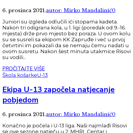
6. prosinca 2021.
autor: Mirko Mandalinić
0
Juniori su izgleda odlučili ići stopama kadeta.
Nakon tri odigrana kola, u 1. ligi (poredak od 9.-16.
mjesta) drže prvo mjesto bez poraza. U ovom kolu
su se susreli sa ekipom KK Zapruđe i već u prvoj
četvrtini im pokazali da se nemaju čemu nadati u
ovom susretu. Nakon šest minuta utakmice Risovi
su vodili...
PROČITAJTE VIŠE
Škola košarke
U-13
Ekipa U-13 započela natjecanje
pobjedom
6. prosinca 2021.
autor: Mirko Mandalinić
0
Konačno je počela i U-13 liga. Naši najmlađi Risovi
se ove sezone natječu u 2. MHRL Centar i