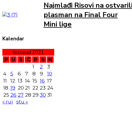
Najmlađi Risovi na ostvaril
plasman na Final Four
Mini lige
Kalendar
listopad 2021
P
U
S
Č
P
S
N
1
2
3
4
5
6
7
8
9
10
11
12
13
14
15
16
17
18
19
20
21
22
23
24
25
26
27
28
29
30
31
« ruj
stu »