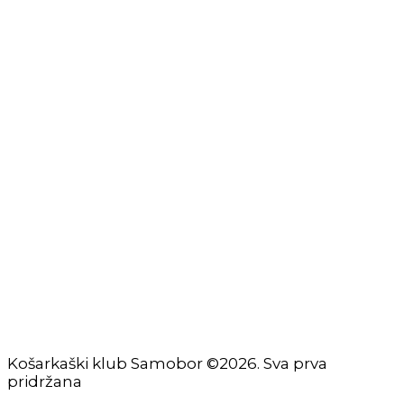
Izjava o privatnosti
Izjava o ograničenju odgovornosti
Uvjeti korištenja
Zaštita osobnih podataka
Impressum
KORISNIČKE STRANICE
Škola košarke
Zašto je dobro upisati dijete na košarku?
Pravila i igralište
Rječnik košarkaških pojmova
Seniori
Košarkaški klub Samobor ©2026. Sva prva
pridržana