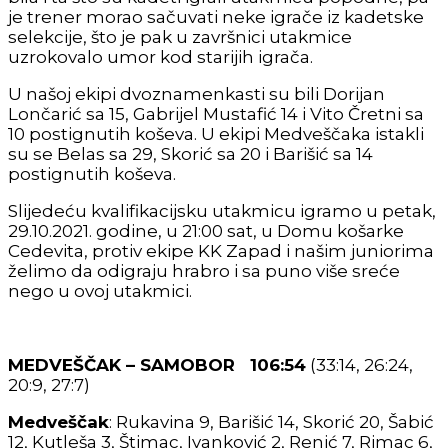
je trener morao sačuvati neke igrače iz kadetske
selekcije, što je pak u završnici utakmice
uzrokovalo umor kod starijih igrača.
U našoj ekipi dvoznamenkasti su bili Dorijan
Lončarić sa 15, Gabrijel Mustafić 14 i Vito Čretni sa
10 postignutih koševa. U ekipi Medveščaka istakli
su se Belas sa 29, Skorić sa 20 i Barišić sa 14
postignutih koševa.
Slijedeću kvalifikacijsku utakmicu igramo u petak,
29.10.2021. godine, u 21:00 sat, u Domu košarke
Cedevita, protiv ekipe KK Zapad i našim juniorima
želimo da odigraju hrabro i sa puno više sreće
nego u ovoj utakmici.
MEDVEŠČAK – SAMOBOR 106:54
(33:14, 26:24,
20:9, 27:7)
Medveščak
: Rukavina 9, Barišić 14, Skorić 20, Šabić
12, Kutleša 3, Štimac, Ivanković 2, Renić 7, Rimac 6,