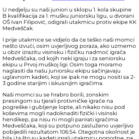
U nedjelju su naši juniori u sklopu 1. kola skupine
B kvalifikacija za 1. mušku juniorsku ligu, u dvorani
OŠ Ivan Filipović, odigrali utakmicu protiv ekipe KK
Medveščak.
I prije utakmice se vidjelo da će teško naši momci
nešto izvući, osim uvjerljivog poraza, ako uzmemo
u obzir izrazitu visinsku i fizičku nadmoć igrača
Medveščaka, od kojih neki igraju i za seniorsku
ekipu u Prvoj muškoj ligi. Osim toga moramo
naglasiti da našu juniorsku ekipu sačinjavaju
uglavnom kadeti, koji se ipak ne mogu nositi sa 2-
3 godine starijim i iskusnijim igračima.
Naši momci su se hrabro borili, zonskim
presingom su tjerali protivničke igrače na
pogreške i gubljenje lopte, ali nikako nisu pod
koševima mogli nadoknaditi fizički i visinski
hendikep, pa nisu ni mogli parirati igračima
Medveščaka, koji su potpuno zasluženo uvjerljivo
pobijedili rezultatom 106:54. Otegotna okolnost je
bila i ta što su kadeti igrali utakmicu popodne, pa