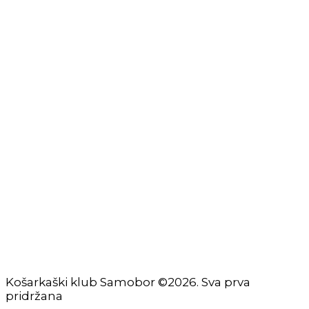
Izjava o privatnosti
Izjava o ograničenju odgovornosti
Uvjeti korištenja
Zaštita osobnih podataka
Impressum
KORISNIČKE STRANICE
Škola košarke
Zašto je dobro upisati dijete na košarku?
Pravila i igralište
Rječnik košarkaških pojmova
Seniori
Košarkaški klub Samobor ©2026. Sva prva
pridržana