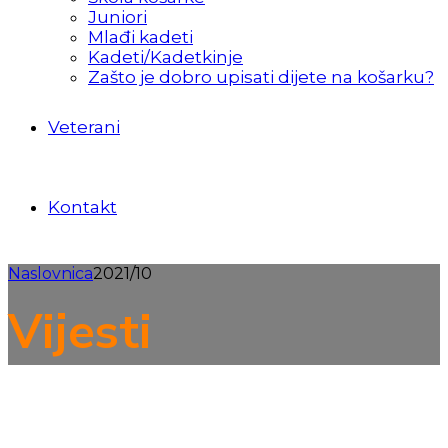
Juniori
Mlađi kadeti
Kadeti/Kadetkinje
Zašto je dobro upisati dijete na košarku?
Veterani
Kontakt
Naslovnica
2021/10
Vijesti
2. HRL kadeta
Kadeti
Mlađe kategorije