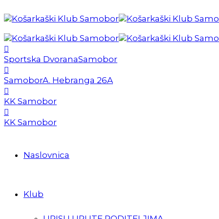
Sportska Dvorana
Samobor
Samobor
A. Hebranga 26A
KK Samobor
KK Samobor
Naslovnica
Klub
UPISI I UPUTE RODITELJIMA