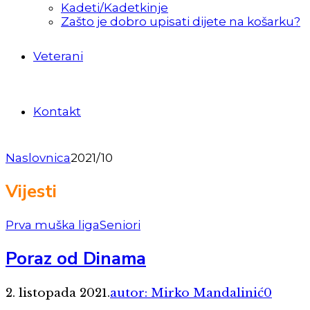
Kadeti/Kadetkinje
Zašto je dobro upisati dijete na košarku?
Veterani
Kontakt
Naslovnica
2021/10
Vijesti
Prva muška liga
Seniori
Poraz od Dinama
2. listopada 2021.
autor: Mirko Mandalinić
0