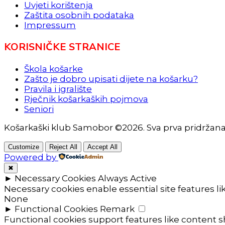
Uvjeti korištenja
Zaštita osobnih podataka
Impressum
KORISNIČKE STRANICE
Škola košarke
Zašto je dobro upisati dijete na košarku?
Pravila i igralište
Rječnik košarkaških pojmova
Seniori
Košarkaški klub Samobor ©2026. Sva prva pridržan
Customize
Reject All
Accept All
Powered by
✖
►
Necessary Cookies
Always Active
Necessary cookies enable essential site features l
None
►
Functional Cookies
Remark
Functional cookies support features like content sh