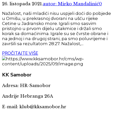
26. listopada 2021.
autor: Mirko Mandalinić
0
Nažalost, naši mladići nisu uspjeli doći do pobjede
u Omišu, u prekrasnoj dvorani na ušću rijeke
Cetine u Jadransko more. Igrali smo sasvim
pristojno u prvom dijelu utakmice i držali smo
korak sa domaćinima. Igrale su se čvrste obrane i
na jednoj i na drugoj strani, pa smo poluvrijeme i
završili sa rezultatom 28:27. Nažalost,...
PROČITAJTE VIŠE
KK
Samobor
Adresa: HR-Samobor
Andrije Hebranga 26A
E-mail: klub@kksamobor.hr