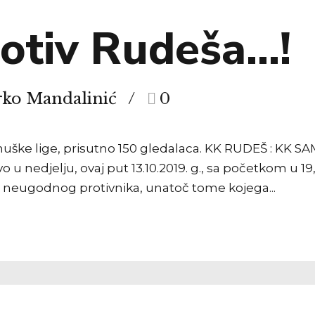
rotiv Rudeša…!
rko Mandalinić
0
uške lige, prisutno 150 gledalaca. KK RUDEŠ : KK SAMOB
 nedjelju, ovaj put 13.10.2019. g., sa početkom u 1
m neugodnog protivnika, unatoč tome kojega...