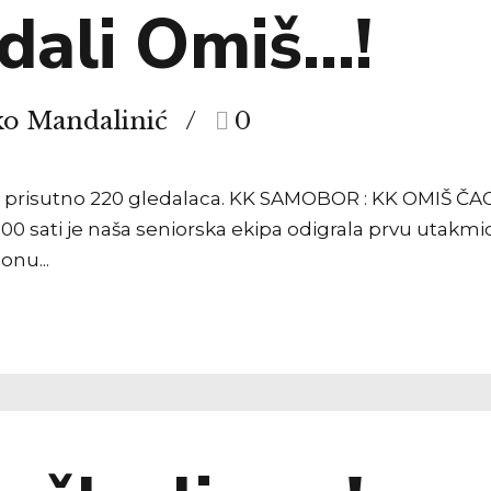
adali Omiš…!
ko Mandalinić
0
risutno 220 gledalaca. KK SAMOBOR : KK OMIŠ ČAGALJ 
00 sati je naša seniorska ekipa odigrala prvu utakmicu
onu...