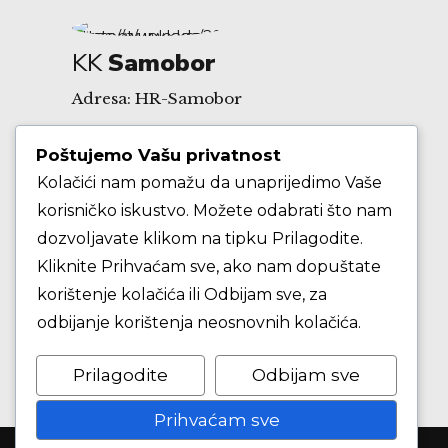
KK
Samobor
Adresa: HR-Samobor
Poštujemo Vašu privatnost
Andrije Hebranga 26A
Kolačići nam pomažu da unaprijedimo Vaše
korisničko iskustvo. Možete odabrati što nam
E-mail: klub@kksamobor.hr
dozvoljavate klikom na tipku Prilagodite.
Kliknite Prihvaćam sve, ako nam dopuštate
korištenje kolačića ili Odbijam sve, za
odbijanje korištenja neosnovnih kolačića.
Prilagodite
Odbijam sve
Prihvaćam sve