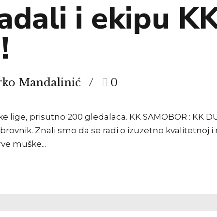
adali i ekipu K
!
rko Mandalinić
0
lige, prisutno 200 gledalaca. KK SAMOBOR : KK DUBROV
ovnik. Znali smo da se radi o izuzetno kvalitetnoj i 
rve muške...