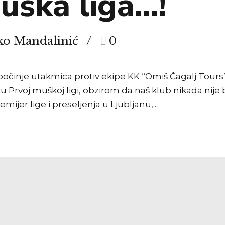
muška liga…!
ko Mandalinić
0
, počinje utakmica protiv ekipe KK “Omiš Čagalj Tours”
Prvoj muškoj ligi, obzirom da naš klub nikada nije bi
ijer lige i preseljenja u Ljubljanu,...