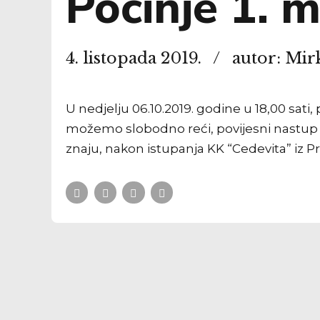
Počinje 1. 
4. listopada 2019.
autor: Mir
U nedjelju 06.10.2019. godine u 18,00 sati
možemo slobodno reći, povijesni nastup u 
znaju, nakon istupanja KK “Cedevita” iz Prem