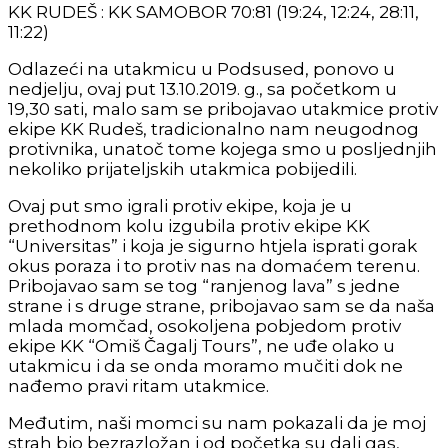
KK RUDEŠ : KK SAMOBOR 70:81 (19:24, 12:24, 28:11,
11:22)
Odlazeći na utakmicu u Podsused, ponovo u
nedjelju, ovaj put 13.10.2019. g., sa početkom u
19,30 sati, malo sam se pribojavao utakmice protiv
ekipe KK Rudeš, tradicionalno nam neugodnog
protivnika, unatoč tome kojega smo u posljednjih
nekoliko prijateljskih utakmica pobijedili.
Ovaj put smo igrali protiv ekipe, koja je u
prethodnom kolu izgubila protiv ekipe KK
“Universitas” i koja je sigurno htjela isprati gorak
okus poraza i to protiv nas na domaćem terenu.
Pribojavao sam se tog “ranjenog lava” s jedne
strane i s druge strane, pribojavao sam se da naša
mlada momčad, osokoljena pobjedom protiv
ekipe KK “Omiš Čagalj Tours”, ne uđe olako u
utakmicu i da se onda moramo mučiti dok ne
nađemo pravi ritam utakmice.
Međutim, naši momci su nam pokazali da je moj
strah bio bezrazložan i od početka su dali gas,