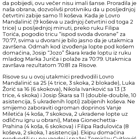
da pobijedi, ovu večer nisu imali šanse. Proradila je
naša obrana, dozvolivši protivniku da u posljednjoj
četvrtini zabije samo 11 koševa. Kada je Lovro
Mandalinić (9 koševa u zadnjoj četvrtini od toga 2
trice) u posljednjoj minuti, preko ruku Filipa
Torića, pogodio tricu “ispod svoda dvorane” za
70:77, svima u dvorani je bilo jasno da je utakmica
završena. Odmah kod izvođenja lopte pod košem
domaćina, Josip “Jozo” Škara krade loptu iz ruku
mladog Marka Juriča i polaže za 70:79. Utakmica
završava rezultatom 70:81 za Risove.
Risove su u ovoj utakmici predvodili Lovro
Mandalinić sa 25 (4 trice, 3 skoka, 2 blokade), Luka
Žorić sa 16 (6 skokova), Nikola Ivanković sa 13 (3
trice, 4 skoka) i Josip Škara sa 11 (double-double, 10
asistencija, 5 ukradenih lopti) zabijenih koševa. Ne
smijemo zaboraviti ogroman doprinos Vanje
Miletića (4 koša, 7 skokova, 2 ukradene lopte uz
odličnu igru u obrani), Matea Gionechettia-
Prahina (4 koša, 6 skokova) i Filipa Radulovića (8
koševa, 2 skoka, 1 asistencija). Ekipu domaćina
predvodili su neugodni i snažni Tomislav Cvitković