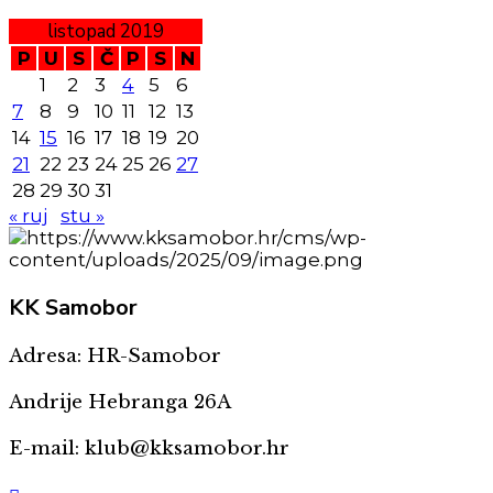
listopad 2019
P
U
S
Č
P
S
N
1
2
3
4
5
6
7
8
9
10
11
12
13
14
15
16
17
18
19
20
21
22
23
24
25
26
27
28
29
30
31
« ruj
stu »
KK
Samobor
Adresa: HR-Samobor
Andrije Hebranga 26A
E-mail: klub@kksamobor.hr