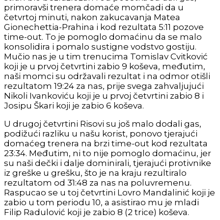
primoravši trenera domaće momčadi da u
četvrtoj minuti, nakon zakucavanja Matea
Gionechettia-Prahina i kod rezultata 5:11 pozove
time-out. To je pomoglo domaćinu da se malo
konsolidira i pomalo sustigne vodstvo gostiju.
Mučio nas je u tim trenucima Tomislav Cvitković
koji je u prvoj četvrtini zabio 9 koševa, međutim,
naši momci su održavali rezultat i na odmor otišli
rezultatom 19:24 za nas, prije svega zahvaljujući
Nikoli Ivankoviću koji je u prvoj četvrtini zabio 8 i
Josipu Škari koji je zabio 6 koševa.
U drugoj četvrtini Risovi su još malo dodali gas,
podižući razliku u našu korist, ponovo tjerajući
domaćeg trenera na brzi time-out kod rezultata
23:34. Međutim, ni to nije pomoglo domaćinu, jer
su naši dečki i dalje dominirali, tjerajući protivnike
iz greške u grešku, što je na kraju rezultiralo
rezultatom od 31:48 za nas na poluvremenu.
Raspucao se u toj četvrtini Lovro Mandalinić koji je
zabio u tom periodu 10, a asistirao mu je mladi
Filip Radulović koji je zabio 8 (2 trice) koševa.