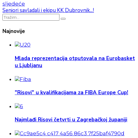
sljedeće
Seniori savladali i ekipu KK Dubrovnik...!
Najnovije
Mlada reprezentacija otputovala na Eurobasket
u Ljubljanu
"Risovi" u kvalifikacijama za FIBA Europe Cup!
Najmlađi Risovi četvrti u Zagrebačkoj županiji