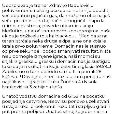
Upozoravao je trener Zdravko Radulović u
poluvremenu naše igrače da se ne smiju opustiti,
već dodatno pojačati gas, da možemo otići na još
veću prednost i na taj način omogućiti ekipi da
mirno, bez stresa, privede utakmicu kraju.
Međutim, unatoč trenerovim upozorenjima, naša
ekipa je doživjela totalni black-out…! Kao da je na
teren istrčala neka druga ekipa, a ne ona koja je
igrala prvo poluvrijeme. Domaćin nas je stisnuo
od prve sekunde i počeo smanjivati rezultat. Ništa
nisu pomogle izmjene igrača, naši momci su
srljali iz greške u grešku i domaćin nas je sustigao
tako da je rezultat na kraju četvrtine glasio 59:59…!
Zabili smo u tom periodu samo 11, a primili 28
koševa…! Dovoljno je reći da su u tom periodu naši
najefikasniji igrači bili Luka Žorić sa 4 i Nikola
Ivanković sa 3 zabijena koša.
Unatoč vodstvu domaćina od 61:59 na početku
posljednje četvrtine, Risovi su ponovo uzeli stvari
u svoje ruke, preokrenuli rezultat i strpljivo gradili
put prema pobjedi. Unatoč silnoj želji domaćina