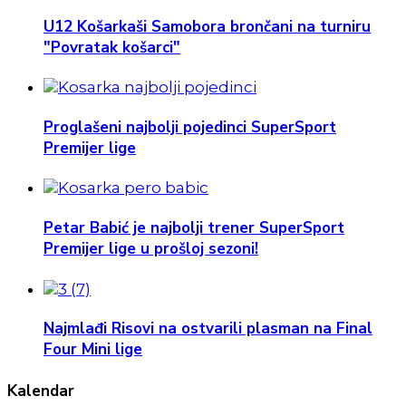
U12 Košarkaši Samobora brončani na turniru
"Povratak košarci"
Proglašeni najbolji pojedinci SuperSport
Premijer lige
Petar Babić je najbolji trener SuperSport
Premijer lige u prošloj sezoni!
Najmlađi Risovi na ostvarili plasman na Final
Four Mini lige
Kalendar