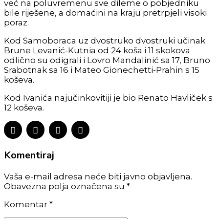
već na poluvremenu sve dileme o pobjedniku
bile riješene, a domaćini na kraju pretrpjeli visoki
poraz.
Kod Samoboraca uz dvostruko dvostruki učinak
Brune Levanić-Kutnia od 24 koša i 11 skokova
odlično su odigrali i Lovro Mandalinić sa 17, Bruno
Srabotnak sa 16 i Mateo Gionechetti-Prahin s 15
koševa.
Kod Ivanića najučinkovitiji je bio Renato Havliček s
12 koševa.
Komentiraj
Vaša e-mail adresa neće biti javno objavljena.
Obavezna polja označena su *
Komentar
*