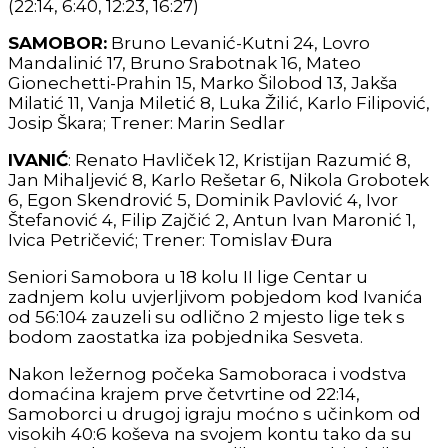
(22:14, 6:40, 12:23, 16:27)
SAMOBOR:
Bruno Levanić-Kutni 24, Lovro
Mandalinić 17, Bruno Srabotnak 16, Mateo
Gionechetti-Prahin 15, Marko Šilobod 13, Jakša
Milatić 11, Vanja Miletić 8, Luka Žilić, Karlo Filipović,
Josip Škara; Trener: Marin Sedlar
IVANIĆ
: Renato Havliček 12, Kristijan Razumić 8,
Jan Mihaljević 8, Karlo Rešetar 6, Nikola Grobotek
6, Egon Skendrović 5, Dominik Pavlović 4, Ivor
Štefanović 4, Filip Zajčić 2, Antun Ivan Maronić 1,
Ivica Petričević; Trener: Tomislav Đura
Seniori Samobora u 18 kolu II lige Centar u
zadnjem kolu uvjerljivom pobjedom kod Ivanića
od 56:104 zauzeli su odlično 2 mjesto lige tek s
bodom zaostatka iza pobjednika Sesveta.
Nakon ležernog počeka Samoboraca i vodstva
domaćina krajem prve četvrtine od 22:14,
Samoborci u drugoj igraju moćno s učinkom od
visokih 40:6 koševa na svojem kontu tako da su