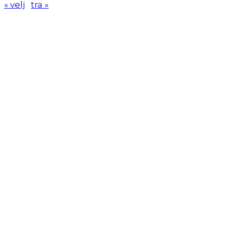
« velj
tra »
KK
Samobor
Adresa: HR-Samobor
Andrije Hebranga 26A
E-mail: klub@kksamobor.hr