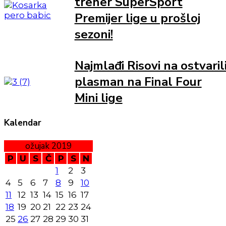
trener SuperSport
Premijer lige u prošloj
sezoni!
Najmlađi Risovi na ostvaril
plasman na Final Four
Mini lige
Kalendar
ožujak 2019
P
U
S
Č
P
S
N
1
2
3
4
5
6
7
8
9
10
11
12
13
14
15
16
17
18
19
20
21
22
23
24
25
26
27
28
29
30
31