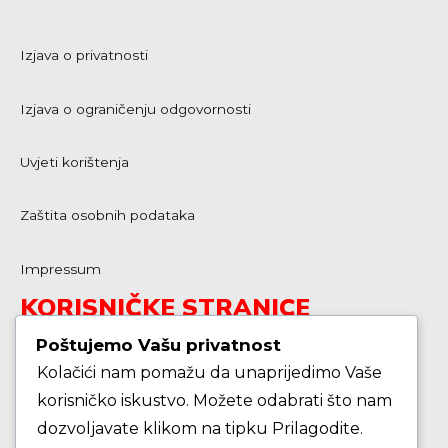
Izjava o privatnosti
Izjava o ograničenju odgovornosti
Uvjeti korištenja
Zaštita osobnih podataka
Impressum
KORISNIČKE STRANICE
Poštujemo Vašu privatnost
Kolačići nam pomažu da unaprijedimo Vaše
Škola košarke
korisničko iskustvo. Možete odabrati što nam
dozvoljavate klikom na tipku Prilagodite.
Zašto je dobro upisati dijete na košarku?