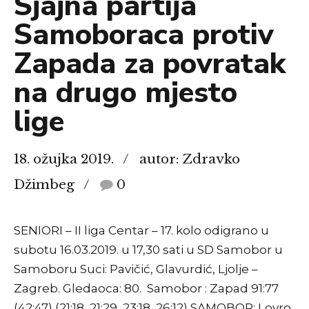
Sjajna partija
Samoboraca protiv
Zapada za povratak
na drugo mjesto
lige
18. ožujka 2019.
autor: Zdravko
Džimbeg
0
SENIORI – II liga Centar – 17. kolo odigrano u
subotu 16.03.2019. u 17,30 sati u SD Samobor u
Samoboru Suci: Pavičić, Glavurdić, Ljolje –
Zagreb. Gledaoca: 80. Samobor : Zapad 91:77
(42:47) (21:18, 21:29, 23:18, 26:12) SAMOBOR: Lovro