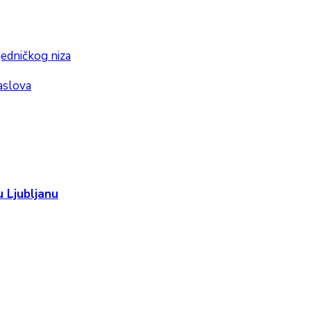
jedničkog niza
aslova
 Ljubljanu