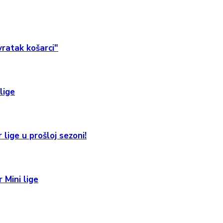
ratak košarci"
lige
 lige u prošloj sezoni!
 Mini lige