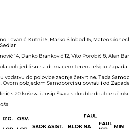
no Levanić-Kutni 15, Marko Šilobod 15, Mateo Gionech
 Sedlar
anović 14, Danko Branković 12, Vito Porobić 8, Alan Bar
u kola pobijedili su na domaćem terenu ekipu Zapada 
 u vodstvu do polovice zadnje četvrtine. Tada Samobor
. Ovom pobjedom Samoborci su povratili od Zapada 
nić s 20 koševa i Josip Škara s double double učinkom
oša.
FAUL
IZG.
OSV.
FAUL
SKOK
ASIST.
BLOK
NA
MIN