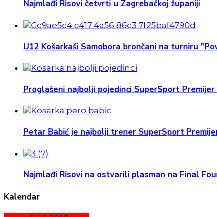
Najmlađi Risovi četvrti u Zagrebačkoj županiji
U12 Košarkaši Samobora brončani na turniru "Pov
Proglašeni najbolji pojedinci SuperSport Premijer 
Petar Babić je najbolji trener SuperSport Premijer
Najmlađi Risovi na ostvarili plasman na Final Four
Kalendar