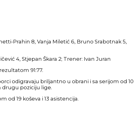
etti-Prahin 8, Vanja Miletić 6, Bruno Srabotnak 5,
ičević 4, Stjepan Škara 2; Trener: Ivan Juran
rezultatom 91:77.
ci odigravaju briljantno u obrani i sa serijom od 10
drugu poziciju lige.
 od 19 koševa i 13 asistencija.