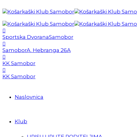
Sportska Dvorana
Samobor
Samobor
A. Hebranga 26A
KK Samobor
KK Samobor
Naslovnica
Klub
UPISI I UPUTE RODITELJIMA