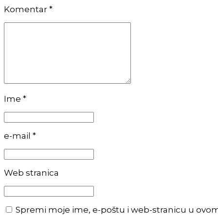
Komentar
*
Ime *
e-mail *
Web stranica
Spremi moje ime, e-poštu i web-stranicu u ovo