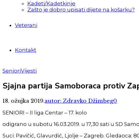
Kadeti/Kadetkinje
Zašto je dobro upisati dijete na košarku?
Veterani
Kontakt
Seniori
Vijesti
Sjajna partija Samoboraca protiv Za
18. ožujka 2019.
autor: Zdravko Džimbeg
0
SENIORI – II liga Centar – 17. kolo
odigrano u subotu 16.03.2019. u 17,30 sati u SD S
Suci: Pavičić, Glavurdić, Ljolje – Zagreb. Gledaoca: 80