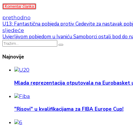
Komentar članka
prethodno
U13: Fantastična pobjeda protiv Cedevite za nastavak pob
sljedeće
Uvjerljivom pobjedom u Ivaniću Samoborci ostali bod do n
Najnovije
Mlada reprezentacija otputovala na Eurobasket u
"Risovi" u kvalifikacijama za FIBA Europe Cup!