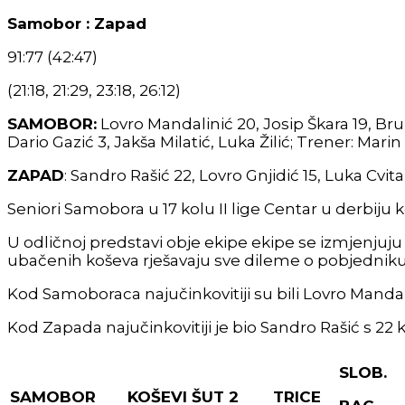
Samobor : Zapad
91:77 (42:47)
(21:18, 21:29, 23:18, 26:12)
SAMOBOR:
Lovro Mandalinić 20, Josip Škara 19, Bru
Dario Gazić 3, Jakša Milatić, Luka Žilić; Trener: Marin
ZAPAD
: Sandro Rašić 22, Lovro Gnjidić 15, Luka Cvit
Seniori Samobora u 17 kolu II lige Centar u derbij
U odličnoj predstavi obje ekipe ekipe se izmjenjuju
ubačenih koševa rješavaju sve dileme o pobjedniku
Kod Samoboraca najučinkovitiji su bili Lovro Mandali
Kod Zapada najučinkovitiji je bio Sandro Rašić s 22 k
SLOB.
SAMOBOR
KOŠEVI
ŠUT 2
TRICE