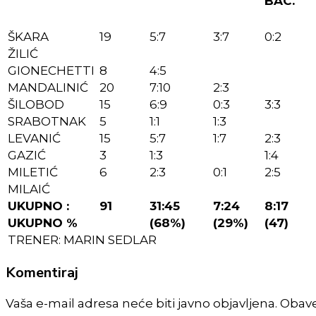
BAC.
ŠKARA
19
5:7
3:7
0:2
ŽILIĆ
GIONECHETTI
8
4:5
MANDALINIĆ
20
7:10
2:3
ŠILOBOD
15
6:9
0:3
3:3
SRABOTNAK
5
1:1
1:3
LEVANIĆ
15
5:7
1:7
2:3
GAZIĆ
3
1:3
1:4
MILETIĆ
6
2:3
0:1
2:5
MILAIĆ
UKUPNO :
91
31:45
7:24
8:17
UKUPNO %
(68%)
(29%)
(47)
TRENER: MARIN SEDLAR
Komentiraj
Vaša e-mail adresa neće biti javno objavljena. Obav