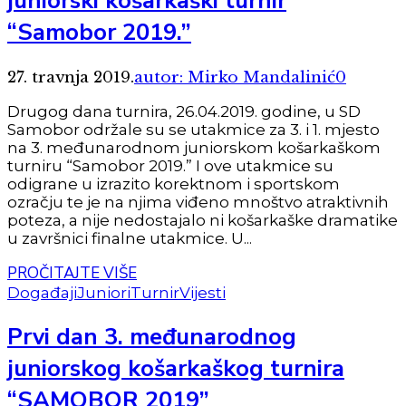
juniorski košarkaški turnir
“Samobor 2019.”
27. travnja 2019.
autor: Mirko Mandalinić
0
Drugog dana turnira, 26.04.2019. godine, u SD
Samobor održale su se utakmice za 3. i 1. mjesto
na 3. međunarodnom juniorskom košarkaškom
turniru “Samobor 2019.” I ove utakmice su
odigrane u izrazito korektnom i sportskom
ozračju te je na njima viđeno mnoštvo atraktivnih
poteza, a nije nedostajalo ni košarkaške dramatike
u završnici finalne utakmice. U...
PROČITAJTE VIŠE
Događaji
Juniori
Turnir
Vijesti
Prvi dan 3. međunarodnog
juniorskog košarkaškog turnira
“SAMOBOR 2019”