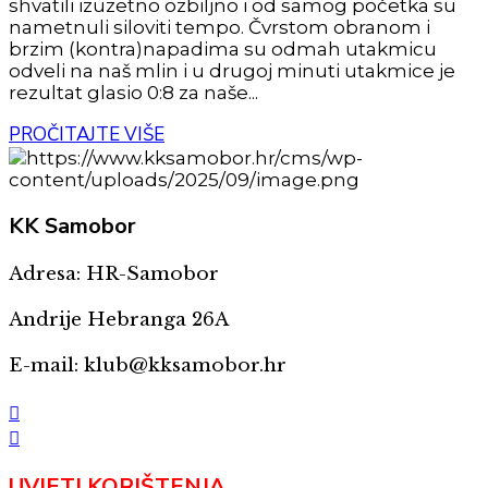
shvatili izuzetno ozbiljno i od samog početka su
nametnuli siloviti tempo. Čvrstom obranom i
brzim (kontra)napadima su odmah utakmicu
odveli na naš mlin i u drugoj minuti utakmice je
rezultat glasio 0:8 za naše...
PROČITAJTE VIŠE
KK
Samobor
Adresa: HR-Samobor
Andrije Hebranga 26A
E-mail: klub@kksamobor.hr
UVJETI KORIŠTENJA