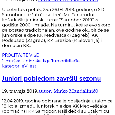
U četvrtak i petak, 25. i 26.04.2019. godine, u SD
Samobor održati će se treći Međunarodni
košarkaški juniorski turnir “Samobor 2019” za
godišta 2000. i mlađe. Na turniru, koji je evo skoro
pa postao tradicionalan, ove godine okupit će se
juniorske ekipe KK Medveščak (Zagreb), KK
Podsused (Zagreb), KK Brežice (R. Slovenija) i
domaćin KK...
PROČITAJTE VIŠE
1. muška juniorska liga
Juniori
Mlađe
kategorije
Vijesti
Juniori pobjedom završili sezonu
19. travnja 2019.
autor: Mirko Mandalinić
0
12.04.2019. godine odigrana je posljednja utakmica
18. kola između juniorskih ekipa KK Medveščaka
(domaćin) i KK Samobor. Naši dečki su utakmicu