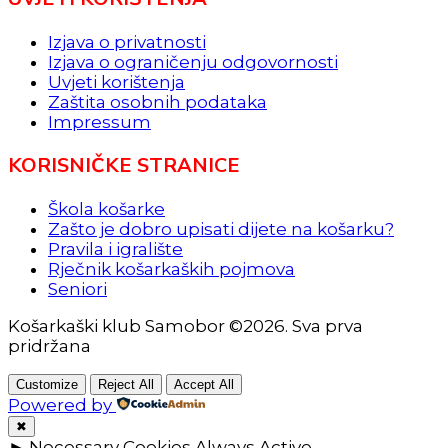
Izjava o privatnosti
Izjava o ograničenju odgovornosti
Uvjeti korištenja
Zaštita osobnih podataka
Impressum
KORISNIČKE STRANICE
Škola košarke
Zašto je dobro upisati dijete na košarku?
Pravila i igralište
Rječnik košarkaških pojmova
Seniori
Košarkaški klub Samobor ©2026. Sva prva
pridržana
Customize
Reject All
Accept All
Powered by
✖
►
Necessary Cookies
Always Active