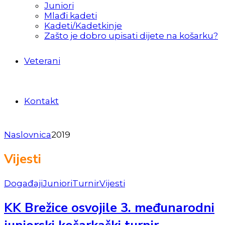
Juniori
Mlađi kadeti
Kadeti/Kadetkinje
Zašto je dobro upisati dijete na košarku?
Veterani
Kontakt
Naslovnica
2019
Vijesti
Događaji
Juniori
Turnir
Vijesti
KK Brežice osvojile 3. međunarodni