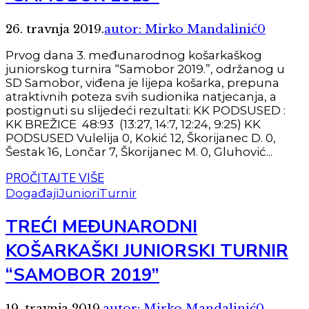
26. travnja 2019.
autor: Mirko Mandalinić
0
Prvog dana 3. međunarodnog košarkaškog
juniorskog turnira “Samobor 2019.”, održanog u
SD Samobor, viđena je lijepa košarka, prepuna
atraktivnih poteza svih sudionika natjecanja, a
postignuti su slijedeći rezultati: KK PODSUSED :
KK BREŽICE 48:93 (13:27, 14:7, 12:24, 9:25) KK
PODSUSED Vulelija 0, Kokić 12, Škorijanec D. 0,
Šestak 16, Lončar 7, Škorijanec M. 0, Gluhović...
PROČITAJTE VIŠE
Događaji
Juniori
Turnir
TREĆI MEĐUNARODNI
KOŠARKAŠKI JUNIORSKI TURNIR
“SAMOBOR 2019”
19. travnja 2019.
autor: Mirko Mandalinić
0