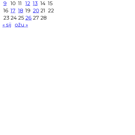
9
10
11
12
13
14
15
16
17
18
19
20
21
22
23
24
25
26
27
28
« sij
ožu »
KK
Samobor
Adresa: HR-Samobor
Andrije Hebranga 26A
E-mail: klub@kksamobor.hr