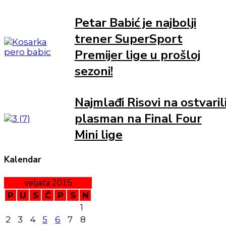
Petar Babić je najbolji
trener SuperSport
Premijer lige u prošloj
sezoni!
Najmlađi Risovi na ostvaril
plasman na Final Four
Mini lige
Kalendar
veljača 2015
P
U
S
Č
P
S
N
1
2
3
4
5
6
7
8