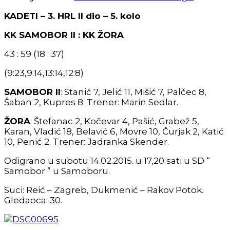
KADETI – 3. HRL II dio – 5. kolo
KK SAMOBOR II : KK ŽORA
43 : 59 (18 : 37)
(9:23,9:14,13:14,12:8)
SAMOBOR II
: Stanić 7, Jelić 11, Mišić 7, Palčec 8,
Šaban 2, Kupres 8. Trener: Marin Sedlar.
ŽORA
: Štefanac 2, Kočevar 4, Pašić, Grabež 5,
Karan, Vladić 18, Belavić 6, Movre 10, Čurjak 2, Katić
10, Penić 2. Trener: Jadranka Skender.
Odigrano u subotu 14.02.2015. u 17,20 sati u SD “
Samobor ” u Samoboru.
Suci: Reić – Zagreb, Dukmenić – Rakov Potok.
Gledaoca: 30.