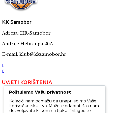
KK
Samobor
Adresa: HR-Samobor
Andrije Hebranga 26A
E-mail: klub@kksamobor.hr
UVJETI KORIŠTENJA
Poštujemo Vašu privatnost
Izjava o privatnosti
Izjava o ograničenju odgovornosti
Kolačići nam pomažu da unaprijedimo Vaše
Uvjeti korištenja
korisničko iskustvo. Možete odabrati što nam
Zaštita osobnih podataka
dozvoljavate klikom na tipku Prilagodite.