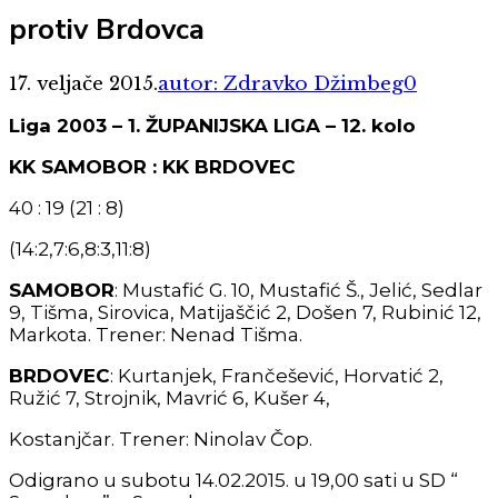
protiv Brdovca
17. veljače 2015.
autor: Zdravko Džimbeg
0
Liga 2003 – 1. ŽUPANIJSKA LIGA – 12. kolo
KK SAMOBOR : KK BRDOVEC
40 : 19 (21 : 8)
(14:2,7:6,8:3,11:8)
SAMOBOR
: Mustafić G. 10, Mustafić Š., Jelić, Sedlar
9, Tišma, Sirovica, Matijaščić 2, Došen 7, Rubinić 12,
Markota. Trener: Nenad Tišma.
BRDOVEC
: Kurtanjek, Frančešević, Horvatić 2,
Ružić 7, Strojnik, Mavrić 6, Kušer 4,
Kostanjčar. Trener: Ninolav Čop.
Odigrano u subotu 14.02.2015. u 19,00 sati u SD “