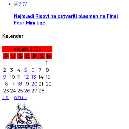
Najmlađi Risovi na ostvarili plasman na Final
Four Mini lige
Kalendar
veljača 2015
P
U
S
Č
P
S
N
1
2
3
4
5
6
7
8
9
10
11
12
13
14
15
16
17
18
19
20
21
22
23
24
25
26
27
28
« sij
ožu »