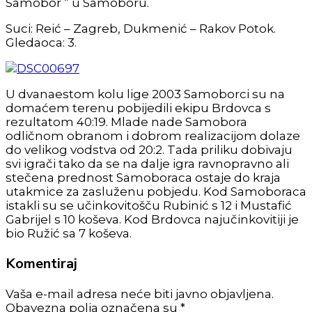
Samobor ” u Samoboru.
Suci: Reić – Zagreb, Dukmenić – Rakov Potok.
Gledaoca: 3.
U dvanaestom kolu lige 2003 Samoborci su na
domaćem terenu pobijedili ekipu Brdovca s
rezultatom 40:19. Mlade nade Samobora
odličnom obranom i dobrom realizacijom dolaze
do velikog vodstva od 20:2. Tada priliku dobivaju
svi igrači tako da se na dalje igra ravnopravno ali
stečena prednost Samoboraca ostaje do kraja
utakmice za zasluženu pobjedu. Kod Samoboraca
istakli su se učinkovitošču Rubinić s 12 i Mustafić
Gabrijel s 10 koševa. Kod Brdovca najučinkovitiji je
bio Ružić sa 7 koševa.
Komentiraj
Vaša e-mail adresa neće biti javno objavljena.
Obavezna polja označena su *