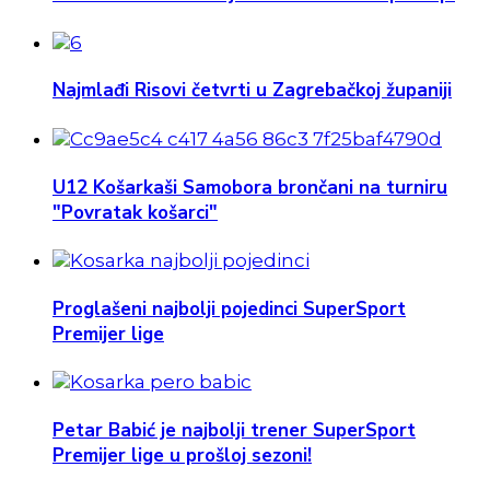
Najmlađi Risovi četvrti u Zagrebačkoj županiji
U12 Košarkaši Samobora brončani na turniru
"Povratak košarci"
Proglašeni najbolji pojedinci SuperSport
Premijer lige
Petar Babić je najbolji trener SuperSport
Premijer lige u prošloj sezoni!