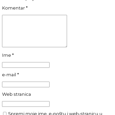
Komentar
*
Ime *
e-mail *
Web stranica
Spremi moje ime, e-poštu i web-stranicu u