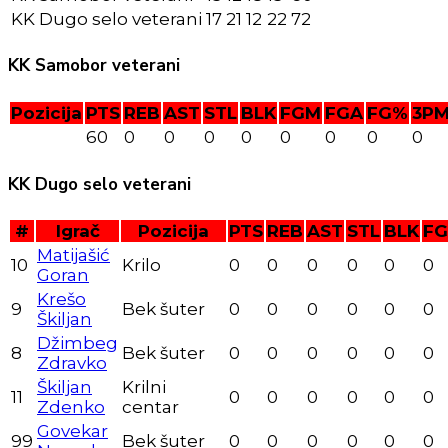
KK Dugo selo veterani
17
21
12
22
72
KK Samobor veterani
Pozicija
PTS
REB
AST
STL
BLK
FGM
FGA
FG%
3P
60
0
0
0
0
0
0
0
0
KK Dugo selo veterani
#
Igrač
Pozicija
PTS
REB
AST
STL
BLK
F
Matijašić
10
Krilo
0
0
0
0
0
0
Goran
Krešo
9
Bek šuter
0
0
0
0
0
0
Škiljan
Džimbeg
8
Bek šuter
0
0
0
0
0
0
Zdravko
Škiljan
Krilni
11
0
0
0
0
0
0
Zdenko
centar
Govekar
99
Bek šuter
0
0
0
0
0
0