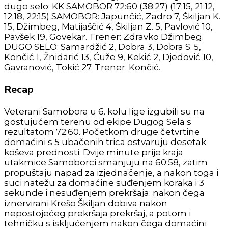
dugo selo: KK SAMOBOR 72:60 (38:27) (17:15, 21:12,
12:18, 22:15) SAMOBOR: Japunčić, Zadro 7, Škiljan K.
15, Džimbeg, Matijaščić 4, Škiljan Z. 5, Pavlović 10,
Pavšek 19, Govekar. Trener: Zdravko Džimbeg.
DUGO SELO: Samardžić 2, Dobra 3, Dobra S. 5,
Končić 1, Žnidarić 13, Ćuže 9, Kekić 2, Djedović 10,
Gavranović, Tokić 27. Trener: Končić.
Recap
Veterani Samobora u 6. kolu lige izgubili su na
gostujućem terenu od ekipe Dugog Sela s
rezultatom 72:60. Početkom druge četvrtine
domaćini s 5 ubačenih trica ostvaruju desetak
koševa prednosti. Dvije minute prije kraja
utakmice Samoborci smanjuju na 60:58, zatim
propuštaju napad za izjednačenje, a nakon toga i
suci natežu za domaćine suđenjem koraka i 3
sekunde i nesuđenjem prekršaja: nakon čega
iznervirani Krešo Škiljan dobiva nakon
nepostojećeg prekršaja prekršaj, a potom i
tehničku s iskljućenjem nakon čega domaćini