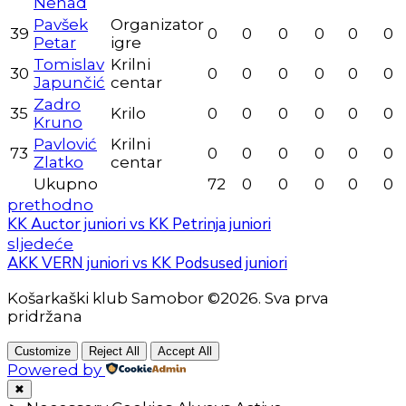
Nenad
Pavšek
Organizator
39
0
0
0
0
0
0
Petar
igre
Tomislav
Krilni
30
0
0
0
0
0
0
Japunčić
centar
Zadro
35
Krilo
0
0
0
0
0
0
Kruno
Pavlović
Krilni
73
0
0
0
0
0
0
Zlatko
centar
Ukupno
72
0
0
0
0
0
prethodno
KK Auctor juniori vs KK Petrinja juniori
sljedeće
AKK VERN juniori vs KK Podsused juniori
Košarkaški klub Samobor ©2026. Sva prva
pridržana
Customize
Reject All
Accept All
Powered by
✖