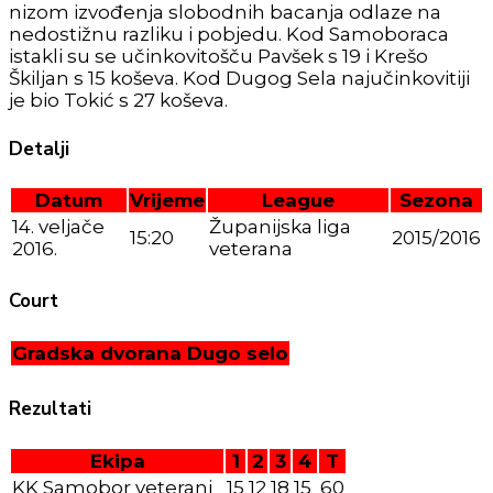
nizom izvođenja slobodnih bacanja odlaze na
nedostižnu razliku i pobjedu. Kod Samoboraca
istakli su se učinkovitošču Pavšek s 19 i Krešo
Škiljan s 15 koševa. Kod Dugog Sela najučinkovitiji
je bio Tokić s 27 koševa.
Detalji
Datum
Vrijeme
League
Sezona
14. veljače
Županijska liga
15:20
2015/2016
2016.
veterana
Court
Gradska dvorana Dugo selo
Rezultati
Ekipa
1
2
3
4
T
KK Samobor veterani
15
12
18
15
60