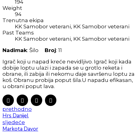
194
Weight
94
Trenutna ekipa
KK Samobor veterani, KK Samobor veterani
Past Teams
KK Samobor veterani, KK Samobor veterani
Nadimak
: Šilo
Broj
: 11
Igrač koji u napad kreće nevidljivo. Igrač koji kada
dobije loptu ulazi i zapada se u grotlo reketa i
obrane, ili zabija ili nekomu daje savršenu loptu za
koš. Obranu probija poput šila.U napadu efikasan,
u obrani poput lava.
prethodno
Hrs Danijel
sljedeće
Markota Davor