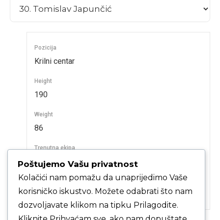
Pozicija
Krilni centar
Height
190
Weight
86
Trenutna ekipa
KK Samobor veterani, KK Samobor veterani
Poštujemo Vašu privatnost
Kolačići nam pomažu da unaprijedimo Vaše
Past Teams
korisničko iskustvo. Možete odabrati što nam
KK Samobor veterani, KK Samobor veterani
dozvoljavate klikom na tipku Prilagodite.
Kliknite Prihvaćam sve, ako nam dopuštate