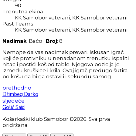
90
Trenutna ekipa
KK Samobor veterani, KK Samobor veterani
Past Teams
KK Samobor veterani, KK Samobor veterani
Nadimak
: Baćo
Broj
: 8
Nemojte da vas nadimak prevari. Iskusan igrać
koji će protivniku u nenadanom trenutku ispaliti
hitac i postići koš od table. Njegova pozicija je
između kruškice i krila. Ovaj igrač predugo šutira
po košu da bi ga ostavili i sekundu samog.
prethodno
Džimbeg Darko
sljedeće
Golić Said
Košarkaški klub Samobor ©2026. Sva prva
pridržana