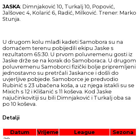
JASKA
: Dimnjaković 10, Turkalj 10, Popović,
Jalšovec 4, Kolarić 6, Radić, Milković. Trener: Marko
Stunja.
U drugom kolu mlađi kadeti Samobora su na
domaćem terenu pobijedili ekipu Jaske s
rezultatom 65:30. U prvom poluvremenu gosti iz
Jaske drže se na korak do Samoboraca. U drugom
poluvremenu Samoborci fizički bolje pripremljeni
jednostavno su pretrčali Jaskance i došli do
uvjerljive pobjede. Samoborce je predvodio
Rubinić s 23 ubačena koša, a uz njega istakli su se
Mixich s 12 i Klišanić s 11 koševa. Kod Jaske
najučinkovitiji su bili Dimnjaković i Turkalj oba sa
po 10 koševa.
Detalji
Datum
Vrijeme
League
Sezona