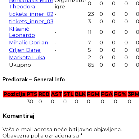
Bervanakis Mare
Organizator
0
0
0
0
Theodora
igre
tickets_inner_02
-
23
0
0
0
tickets_inner_03
-
3
0
0
0
Klišanić
-
11
0
0
0
Leonardo
Mihalić Dorijan
-
7
0
0
0
Crljen Dane
-
5
0
0
0
Markota Luka
-
2
0
0
0
Ukupno
65
0
0
0
Predlozak – General Info
Pozicija
PTS
REB
AST
STL
BLK
FGM
FGA
FG%
3P
30
0
0
0
0
0
0
0
0
Komentiraj
Vaša e-mail adresa neće biti javno objavljena.
Obavezna polja označena su *