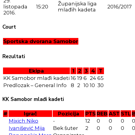
29.
Županijska liga
listopada
15:20
2016/2017
mlađih kadeta
2016.
Court
Sportska dvorana Samobor
Rezultati
Ekipa
1
2
3
4
T
KK Samobor mlađi kadeti
16
19
6
24
65
Predlozak – General Info
8
2
10
10
30
KK Samobor mlađi kadeti
#
Igrač
Pozicija
PTS
REB
AST
STL
Mixich Niko
-
12
0
0
0
Ivanišević Mija
Bek šuter
2
0
0
0