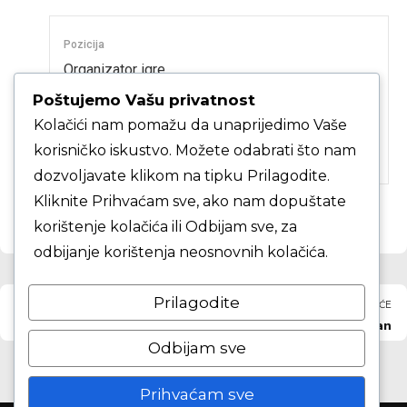
Pozicija
Organizator igre
Poštujemo Vašu privatnost
Trenutna ekipa
Kolačići nam pomažu da unaprijedimo Vaše
SMB, KK Samobor mlađi kadeti, SMB, KK
korisničko iskustvo. Možete odabrati što nam
Samobor mlađi kadeti
dozvoljavate klikom na tipku Prilagodite.
Kliknite Prihvaćam sve, ako nam dopuštate
korištenje kolačića ili Odbijam sve, za
odbijanje korištenja neosnovnih kolačića.
Prilagodite
PRETHODNO
SLJEDEĆE
Sirovica Marin
Mihalić Dorijan
Odbijam sve
Prihvaćam sve