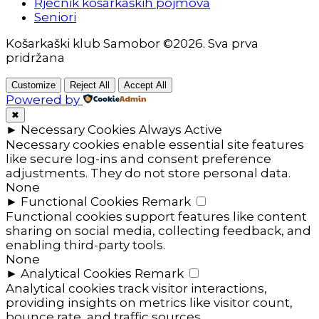
Rječnik košarkaških pojmova
Seniori
Košarkaški klub Samobor ©2026. Sva prva
pridržana
Customize
Reject All
Accept All
Powered by
✖
►
Necessary Cookies
Always Active
Necessary cookies enable essential site features
like secure log-ins and consent preference
adjustments. They do not store personal data.
None
►
Functional Cookies
Remark
Functional cookies support features like content
sharing on social media, collecting feedback, and
enabling third-party tools.
None
►
Analytical Cookies
Remark
Analytical cookies track visitor interactions,
providing insights on metrics like visitor count,
bounce rate, and traffic sources.