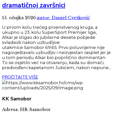
dramatičnoj završnici
15. ožujka 2026.
autor: Daniel Cvetković
U prvom kolu trećeg prvenstvenog kruga, a
ukupno u 23. kolu SuperSport Premijer lige,
Alkar je stigao do jubilarne desete pobjede
svladavši nakon uzbudljive
utakmice Samobor 69:65. Prvo poluvrijeme nije
nagovještavalo uzbudljiv i neizvjestan rasplet jer je
u tom periodu Alkar bio poprilično dominantan.
To se osjetilo već na otvaranju, kada su domaći,
predvođeni kapetanom Jukićem, nakon nepune...
PROČITAJTE VIŠE
KK
Samobor
Adresa: HR-Samobor